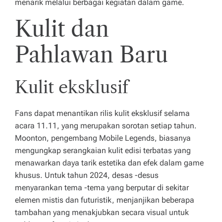
menarik melalui berbagai kegiatan dalam game.
Kulit dan
Pahlawan Baru
Kulit eksklusif
Fans dapat menantikan rilis kulit eksklusif selama
acara 11.11, yang merupakan sorotan setiap tahun.
Moonton, pengembang Mobile Legends, biasanya
mengungkap serangkaian kulit edisi terbatas yang
menawarkan daya tarik estetika dan efek dalam game
khusus. Untuk tahun 2024, desas -desus
menyarankan tema -tema yang berputar di sekitar
elemen mistis dan futuristik, menjanjikan beberapa
tambahan yang menakjubkan secara visual untuk