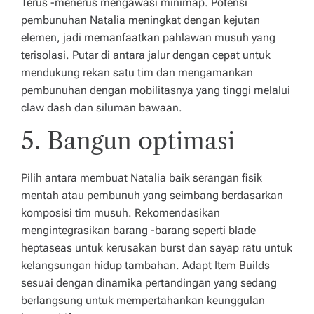
Terus -menerus mengawasi minimap. Potensi
pembunuhan Natalia meningkat dengan kejutan
elemen, jadi memanfaatkan pahlawan musuh yang
terisolasi. Putar di antara jalur dengan cepat untuk
mendukung rekan satu tim dan mengamankan
pembunuhan dengan mobilitasnya yang tinggi melalui
claw dash dan siluman bawaan.
5. Bangun optimasi
Pilih antara membuat Natalia baik serangan fisik
mentah atau pembunuh yang seimbang berdasarkan
komposisi tim musuh. Rekomendasikan
mengintegrasikan barang -barang seperti blade
heptaseas untuk kerusakan burst dan sayap ratu untuk
kelangsungan hidup tambahan. Adapt Item Builds
sesuai dengan dinamika pertandingan yang sedang
berlangsung untuk mempertahankan keunggulan