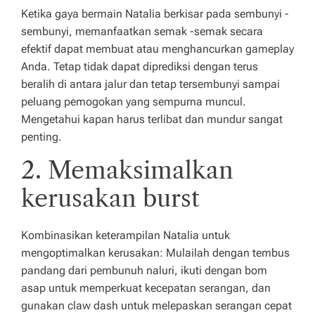
Ketika gaya bermain Natalia berkisar pada sembunyi -
sembunyi, memanfaatkan semak -semak secara
efektif dapat membuat atau menghancurkan gameplay
Anda. Tetap tidak dapat diprediksi dengan terus
beralih di antara jalur dan tetap tersembunyi sampai
peluang pemogokan yang sempurna muncul.
Mengetahui kapan harus terlibat dan mundur sangat
penting.
2. Memaksimalkan
kerusakan burst
Kombinasikan keterampilan Natalia untuk
mengoptimalkan kerusakan: Mulailah dengan tembus
pandang dari pembunuh naluri, ikuti dengan bom
asap untuk memperkuat kecepatan serangan, dan
gunakan claw dash untuk melepaskan serangan cepat