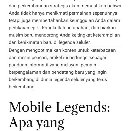
dan perkembangan strategis akan memastikan bahwa
Anda tidak hanya menikmati permainan sepenuhnya
tetapi juga mempertahankan keunggulan Anda dalam
pertikaian epik. Rangkullah perubahan, dan biarkan
musim baru mendorong Anda ke tingkat keterampilan
dan kenikmatan baru di legenda seluler.
Dengan mengoptimalkan konten untuk keterbacaan
dan mesin pencari, artikel ini berfungsi sebagai
panduan informatif yang melayani pemain
berpengalaman dan pendatang baru yang ingin
berkembang di dunia legenda seluler yang terus
berkembang.
Mobile Legends:
Apa yang