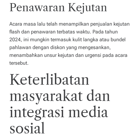
Penawaran Kejutan
Acara masa lalu telah menampilkan penjualan kejutan
flash dan penawaran terbatas waktu. Pada tahun
2024, ini mungkin termasuk kulit langka atau bundel
pahlawan dengan diskon yang mengesankan,
menambahkan unsur kejutan dan urgensi pada acara
tersebut.
Keterlibatan
masyarakat dan
integrasi media
sosial