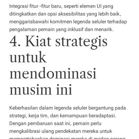
Integrasi fitur -fitur baru, seperti elemen UI yang
ditingkatkan dan opsi aksesibilitas yang lebih baik,
menggarisbawahi komitmen legenda seluler terhadap
pengalaman pemain yang inklusif dan menarik.
4. Kiat strategis
untuk
mendominasi
musim ini
Keberhasilan dalam legenda seluler bergantung pada
strategi, kerja tim, dan kemampuan beradaptasi.
Dengan pembaruan saat ini, pemain perlu
mengkalibrasi ulang pendekatan mereka untuk
mempertahankan dominasi mereka di medan perang.