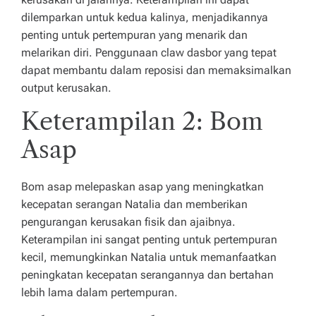
dilemparkan untuk kedua kalinya, menjadikannya
penting untuk pertempuran yang menarik dan
melarikan diri. Penggunaan claw dasbor yang tepat
dapat membantu dalam reposisi dan memaksimalkan
output kerusakan.
Keterampilan 2: Bom
Asap
Bom asap melepaskan asap yang meningkatkan
kecepatan serangan Natalia dan memberikan
pengurangan kerusakan fisik dan ajaibnya.
Keterampilan ini sangat penting untuk pertempuran
kecil, memungkinkan Natalia untuk memanfaatkan
peningkatan kecepatan serangannya dan bertahan
lebih lama dalam pertempuran.