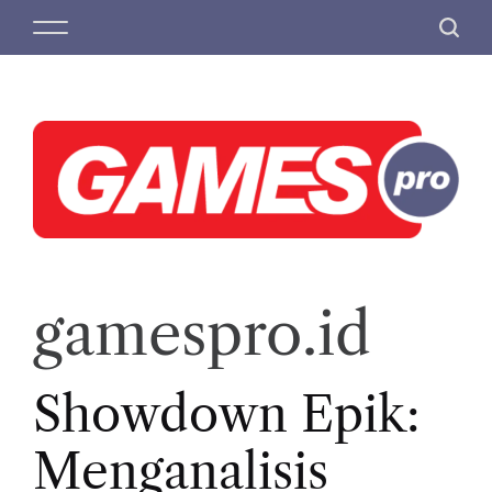
S
k
M
S
k
a
e
e
i
n
a
p
m
u
r
t
u
c
o
y
h
c
o
a
n
gamespro.id –
n
t
e
g
Teknik Honkai
gamespro.id
n
p
t
Star Rail Untuk
e
Showdown Epik:
n
Pemula
g
Menganalisis
e