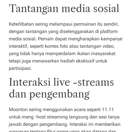
Tantangan media sosial
Keterlibatan sering melampaui permainan itu sendiri,
dengan tantangan yang diselenggarakan di platform
media sosial. Pemain dapat mengharapkan kampanye
interaktif, seperti kontes foto atau tantangan video,
yang tidak hanya memperdalam ikatan masyarakat
tetapi juga menawarkan hadiah eksklusif untuk
partisipasi.
Interaksi live -streams
dan pengembang
Moonton sering menggunakan acara seperti 11.11
untuk meng -host streaming langsung dan sesi tanya
jawab dengan pengembang. Interaksi ini memberikan
wawasan tentang fitur game yang akan datang dan