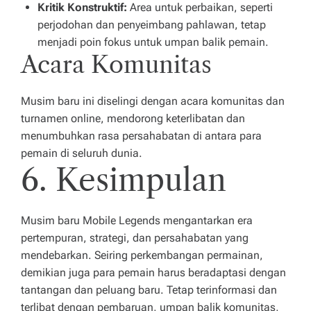
Kritik Konstruktif:
Area untuk perbaikan, seperti
perjodohan dan penyeimbang pahlawan, tetap
menjadi poin fokus untuk umpan balik pemain.
Acara Komunitas
Musim baru ini diselingi dengan acara komunitas dan
turnamen online, mendorong keterlibatan dan
menumbuhkan rasa persahabatan di antara para
pemain di seluruh dunia.
6. Kesimpulan
Musim baru Mobile Legends mengantarkan era
pertempuran, strategi, dan persahabatan yang
mendebarkan. Seiring perkembangan permainan,
demikian juga para pemain harus beradaptasi dengan
tantangan dan peluang baru. Tetap terinformasi dan
terlibat dengan pembaruan, umpan balik komunitas,