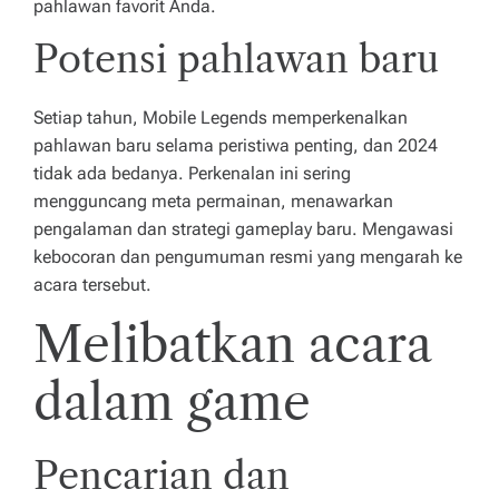
pahlawan favorit Anda.
Potensi pahlawan baru
Setiap tahun, Mobile Legends memperkenalkan
pahlawan baru selama peristiwa penting, dan 2024
tidak ada bedanya. Perkenalan ini sering
mengguncang meta permainan, menawarkan
pengalaman dan strategi gameplay baru. Mengawasi
kebocoran dan pengumuman resmi yang mengarah ke
acara tersebut.
Melibatkan acara
dalam game
Pencarian dan