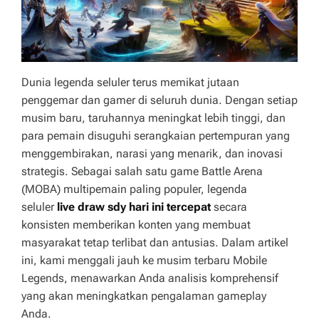
n
g
a
n
Dunia legenda seluler terus memikat jutaan
bi
penggemar dan gamer di seluruh dunia. Dengan setiap
musim baru, taruhannya meningkat lebih tinggi, dan
a
para pemain disuguhi serangkaian pertempuran yang
r
menggembirakan, narasi yang menarik, dan inovasi
strategis. Sebagai salah satu game Battle Arena
k
(MOBA) multipemain paling populer, legenda
a
seluler
live draw sdy hari ini tercepat
secara
n
konsisten memberikan konten yang membuat
masyarakat tetap terlibat dan antusias. Dalam artikel
la
ini, kami menggali jauh ke musim terbaru Mobile
w
Legends, menawarkan Anda analisis komprehensif
yang akan meningkatkan pengalaman gameplay
a
Anda.