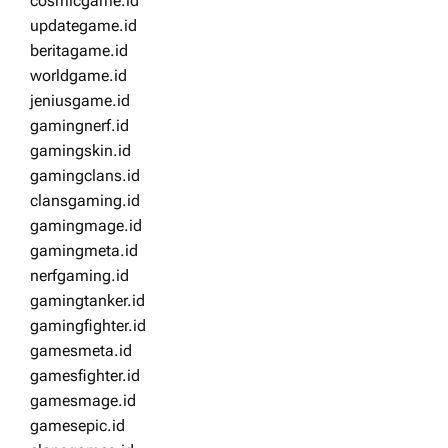
cosmicgame.id
updategame.id
beritagame.id
worldgame.id
jeniusgame.id
gamingnerf.id
gamingskin.id
gamingclans.id
clansgaming.id
gamingmage.id
gamingmeta.id
nerfgaming.id
gamingtanker.id
gamingfighter.id
gamesmeta.id
gamesfighter.id
gamesmage.id
gamesepic.id