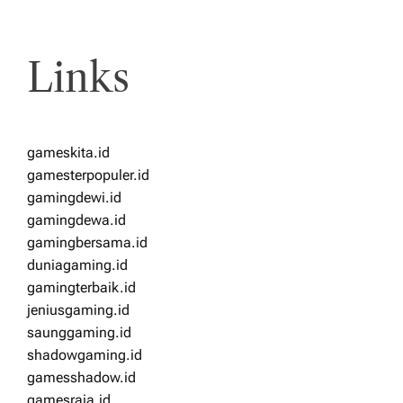
Links
gameskita.id
gamesterpopuler.id
gamingdewi.id
gamingdewa.id
gamingbersama.id
duniagaming.id
gamingterbaik.id
jeniusgaming.id
saunggaming.id
shadowgaming.id
gamesshadow.id
gamesraja.id