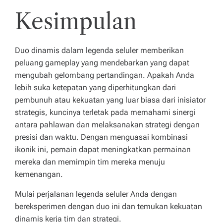
Kesimpulan
Duo dinamis dalam legenda seluler memberikan
peluang gameplay yang mendebarkan yang dapat
mengubah gelombang pertandingan. Apakah Anda
lebih suka ketepatan yang diperhitungkan dari
pembunuh atau kekuatan yang luar biasa dari inisiator
strategis, kuncinya terletak pada memahami sinergi
antara pahlawan dan melaksanakan strategi dengan
presisi dan waktu. Dengan menguasai kombinasi
ikonik ini, pemain dapat meningkatkan permainan
mereka dan memimpin tim mereka menuju
kemenangan.
Mulai perjalanan legenda seluler Anda dengan
bereksperimen dengan duo ini dan temukan kekuatan
dinamis kerja tim dan strategi.