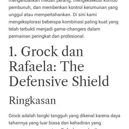
mengendalikan medan perang, mengeksekusi kombo
g
pembunuh, dan memberikan kontrol kerumunan yang
u
unggul atau mempertahankan. Di sini kami
mengeksplorasi beberapa kombinasi paling kuat yang
la
telah terbukti menjadi game-changers dalam
n
permainan peringkat dan profesional.
le
1. Grock dan
bi
Rafaela: The
h
d
Defensive Shield
u
l
Ringkasan
u
!
Grock adalah tangki tangguh yang dikenal karena daya
tahannya yang luar biasa dan kehadiran yang