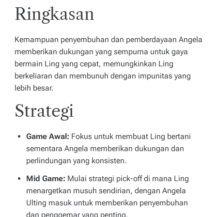
Ringkasan
Kemampuan penyembuhan dan pemberdayaan Angela
memberikan dukungan yang sempurna untuk gaya
bermain Ling yang cepat, memungkinkan Ling
berkeliaran dan membunuh dengan impunitas yang
lebih besar.
Strategi
Game Awal:
Fokus untuk membuat Ling bertani
sementara Angela memberikan dukungan dan
perlindungan yang konsisten.
Mid Game:
Mulai strategi pick-off di mana Ling
menargetkan musuh sendirian, dengan Angela
Ulting masuk untuk memberikan penyembuhan
dan penggemar yang penting.