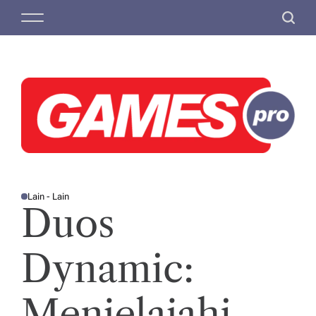
S
k
M
S
k
a
e
e
i
n
a
p
m
u
r
t
u
c
o
y
h
c
o
a
n
gamespro.id –
n
t
e
g
Teknik Honkai
Lain - Lain
P
n
Duos
O
p
S
t
T
Star Rail Untuk
e
E
D
Dynamic:
I
n
N
Pemula
g
Menjelajahi
e