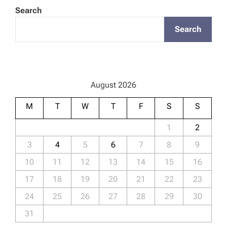
a
Search
v
Search
i
g
August 2026
a
M
T
W
T
F
S
S
t
1
2
3
4
5
6
7
8
9
i
10
11
12
13
14
15
16
o
17
18
19
20
21
22
23
24
25
26
27
28
29
30
n
31