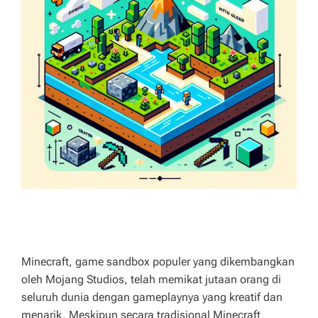
n
M
E
g
a
n
bi
a
r
k
a
n
la
Minecraft, game sandbox populer yang dikembangkan
w
oleh Mojang Studios, telah memikat jutaan orang di
seluruh dunia dengan gameplaynya yang kreatif dan
a
menarik. Meskipun secara tradisional Minecraft