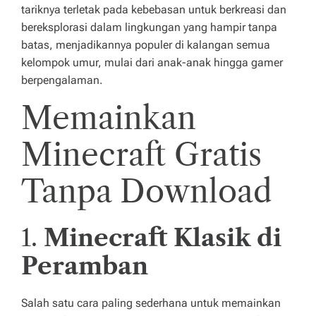
tariknya terletak pada kebebasan untuk berkreasi dan
g
bereksplorasi dalam lingkungan yang hampir tanpa
u
batas, menjadikannya populer di kalangan semua
la
kelompok umur, mulai dari anak-anak hingga gamer
berpengalaman.
n
Memainkan
le
bi
Minecraft Gratis
h
Tanpa Download
d
u
1.
Minecraft Klasik di
l
u
Peramban
!
Salah satu cara paling sederhana untuk memainkan