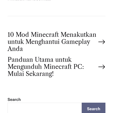
P
10 Mod Minecraft Menakutkan
untuk Menghantui Gameplay
o
Anda
Panduan Utama untuk
s
Mengunduh Minecraft PC:
t
Mulai Sekarang!
n
a
Search
Search