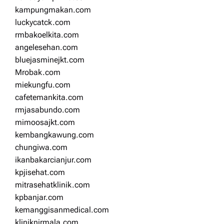
kampungmakan.com
luckycatck.com
rmbakoelkita.com
angelesehan.com
bluejasminejkt.com
Mrobak.com
miekungfu.com
cafetemankita.com
rmjasabundo.com
mimoosajkt.com
kembangkawung.com
chungiwa.com
ikanbakarcianjur.com
kpjisehat.com
mitrasehatklinik.com
kpbanjar.com
kemanggisanmedical.com
kliniknirmala.com