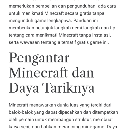
n
memerlukan pembelian dan pengunduhan, ada cara
m
untuk menikmati Minecraft secara gratis tanpa
mengunduh game lengkapnya. Panduan ini
u
memberikan petunjuk langkah demi langkah dan tip
p
tentang cara menikmati Minecraft tanpa instalasi,
serta wawasan tentang alternatif gratis game ini.
u
Pengantar
n
y
Minecraft dan
a
Daya Tariknya
k
e
u
Minecraft menawarkan dunia luas yang terdiri dari
balok-balok yang dapat dipecahkan dan ditempatkan
n
oleh pemain untuk membangun struktur, membuat
g
karya seni, dan bahkan merancang mini-game. Daya