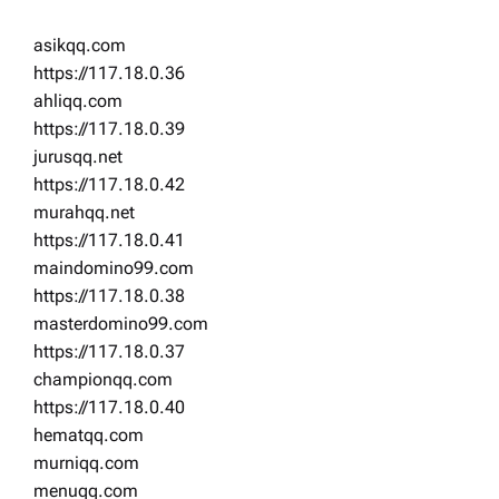
asikqq.com
https://117.18.0.36
ahliqq.com
https://117.18.0.39
jurusqq.net
https://117.18.0.42
murahqq.net
https://117.18.0.41
maindomino99.com
https://117.18.0.38
masterdomino99.com
https://117.18.0.37
championqq.com
https://117.18.0.40
hematqq.com
murniqq.com
menuqq.com