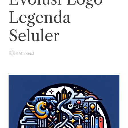
n
Legenda
m
ai
Seluler
n
le
4 Min Read
E
bi
S
T
I
h
M
A
T
pi
E
D
n
R
E
A
ta
D
T
I
r.
M
E
Ja