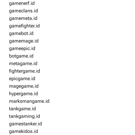
gamenerf.id
gameclans.id
gamemeta.id
gamefighter.id
gamebot.id
gamemage.id
gameepic.id
botgame.id
metagame.id
fightergame.id
epicgame.id
magegame.id
hypergame.id
marksmangame.id
tankgame.id
tankgaming.id
gamestanker.id
gamekidos.id