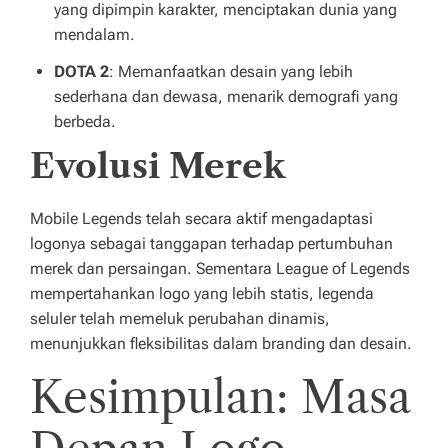
yang dipimpin karakter, menciptakan dunia yang
mendalam.
DOTA 2
: Memanfaatkan desain yang lebih
sederhana dan dewasa, menarik demografi yang
berbeda.
Evolusi Merek
Mobile Legends telah secara aktif mengadaptasi
logonya sebagai tanggapan terhadap pertumbuhan
merek dan persaingan. Sementara League of Legends
mempertahankan logo yang lebih statis, legenda
seluler telah memeluk perubahan dinamis,
menunjukkan fleksibilitas dalam branding dan desain.
Kesimpulan: Masa