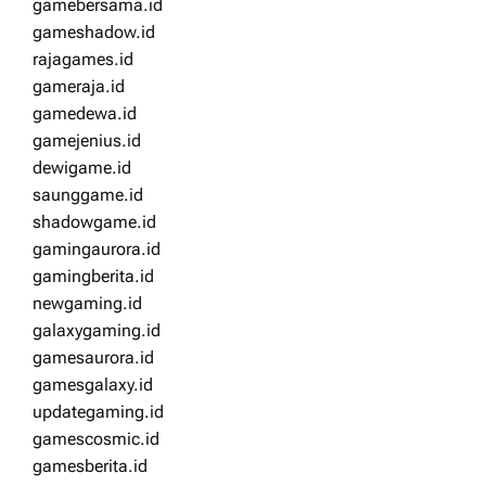
gamebersama.id
gameshadow.id
rajagames.id
gameraja.id
gamedewa.id
gamejenius.id
dewigame.id
saunggame.id
shadowgame.id
gamingaurora.id
gamingberita.id
newgaming.id
galaxygaming.id
gamesaurora.id
gamesgalaxy.id
updategaming.id
gamescosmic.id
gamesberita.id