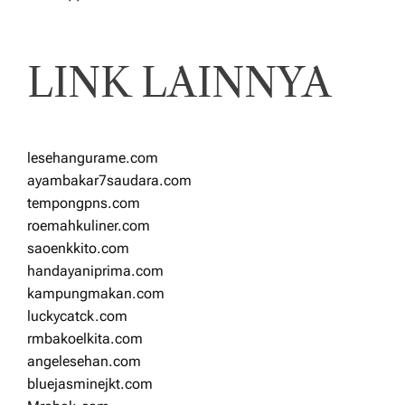
LINK LAINNYA
lesehangurame.com
ayambakar7saudara.com
tempongpns.com
roemahkuliner.com
saoenkkito.com
handayaniprima.com
kampungmakan.com
luckycatck.com
rmbakoelkita.com
angelesehan.com
bluejasminejkt.com