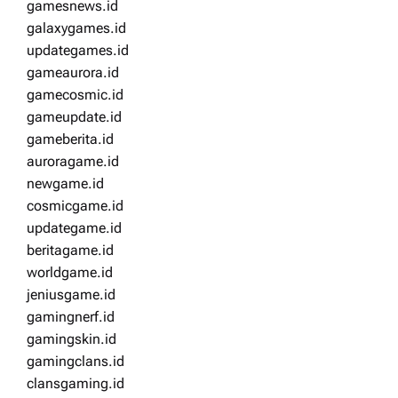
gamesnews.id
galaxygames.id
updategames.id
gameaurora.id
gamecosmic.id
gameupdate.id
gameberita.id
auroragame.id
newgame.id
cosmicgame.id
updategame.id
beritagame.id
worldgame.id
jeniusgame.id
gamingnerf.id
gamingskin.id
gamingclans.id
clansgaming.id