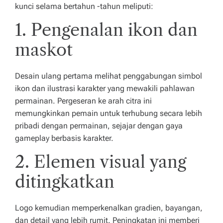
kunci selama bertahun -tahun meliputi:
1. Pengenalan ikon dan
maskot
Desain ulang pertama melihat penggabungan simbol
ikon dan ilustrasi karakter yang mewakili pahlawan
permainan. Pergeseran ke arah citra ini
memungkinkan pemain untuk terhubung secara lebih
pribadi dengan permainan, sejajar dengan gaya
gameplay berbasis karakter.
2. Elemen visual yang
ditingkatkan
Logo kemudian memperkenalkan gradien, bayangan,
dan detail yang lebih rumit. Peningkatan ini memberi