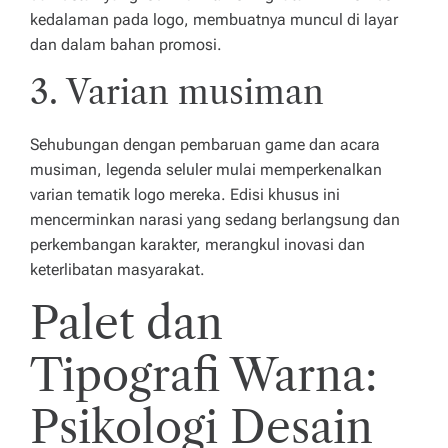
kedalaman pada logo, membuatnya muncul di layar
dan dalam bahan promosi.
3. Varian musiman
Sehubungan dengan pembaruan game dan acara
musiman, legenda seluler mulai memperkenalkan
varian tematik logo mereka. Edisi khusus ini
mencerminkan narasi yang sedang berlangsung dan
perkembangan karakter, merangkul inovasi dan
keterlibatan masyarakat.
Palet dan
Tipografi Warna:
Psikologi Desain