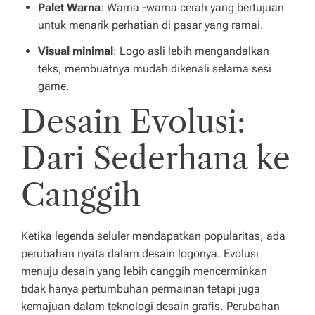
Palet Warna
: Warna -warna cerah yang bertujuan
untuk menarik perhatian di pasar yang ramai.
Visual minimal
: Logo asli lebih mengandalkan
teks, membuatnya mudah dikenali selama sesi
game.
Desain Evolusi:
Dari Sederhana ke
Canggih
Ketika legenda seluler mendapatkan popularitas, ada
perubahan nyata dalam desain logonya. Evolusi
menuju desain yang lebih canggih mencerminkan
tidak hanya pertumbuhan permainan tetapi juga
kemajuan dalam teknologi desain grafis. Perubahan