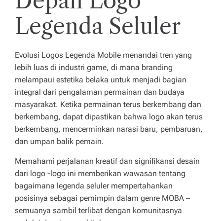
Depan Logo
Legenda Seluler
Evolusi Logos Legenda Mobile menandai tren yang
lebih luas di industri game, di mana branding
melampaui estetika belaka untuk menjadi bagian
integral dari pengalaman permainan dan budaya
masyarakat. Ketika permainan terus berkembang dan
berkembang, dapat dipastikan bahwa logo akan terus
berkembang, mencerminkan narasi baru, pembaruan,
dan umpan balik pemain.
Memahami perjalanan kreatif dan signifikansi desain
dari logo -logo ini memberikan wawasan tentang
bagaimana legenda seluler mempertahankan
posisinya sebagai pemimpin dalam genre MOBA –
semuanya sambil terlibat dengan komunitasnya