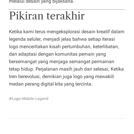
melalui desain yang bijaksana.
Pikiran terakhir
Ketika kami terus mengeksplorasi desain kreatif dalam
legenda seluler, menjadi jelas bahwa setiap iterasi
logo menceritakan kisah pertumbuhan, keterlibatan,
dan adaptasi dengan komunitas pemain yang
bersemangat yang menjaga semangat permainan
tetap hidup. Perjalanan masih jauh dari selesai; Ketika
tren berevolusi, demikian juga logo yang mewakili
medan perang digital kita yang tercinta.
#logo-Mobile-Legend