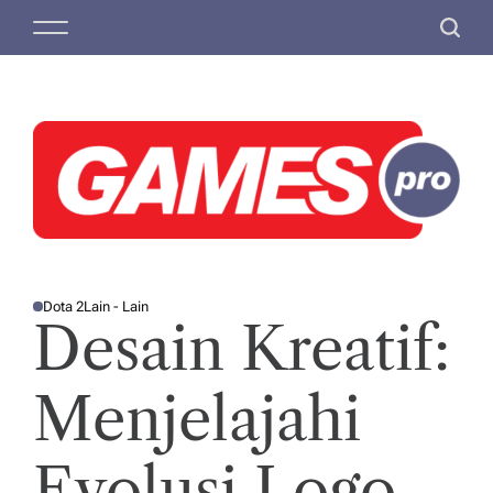
S
k
M
S
k
a
e
e
i
n
a
p
m
u
r
t
u
c
o
y
h
c
o
a
n
gamespro.id –
n
t
e
g
Teknik Honkai
Dota 2
Lain - Lain
P
n
Desain Kreatif:
O
p
S
t
T
Star Rail Untuk
e
E
D
Menjelajahi
I
n
N
Pemula
g
Evolusi Logo
e