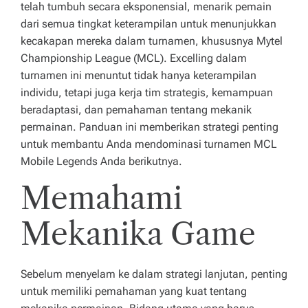
n
telah tumbuh secara eksponensial, menarik pemain
dari semua tingkat keterampilan untuk menunjukkan
m
kecakapan mereka dalam turnamen, khususnya Mytel
u
Championship League (MCL). Excelling dalam
turnamen ini menuntut tidak hanya keterampilan
p
individu, tetapi juga kerja tim strategis, kemampuan
u
beradaptasi, dan pemahaman tentang mekanik
n
permainan. Panduan ini memberikan strategi penting
untuk membantu Anda mendominasi turnamen MCL
y
Mobile Legends Anda berikutnya.
a
Memahami
k
e
Mekanika Game
u
n
Sebelum menyelam ke dalam strategi lanjutan, penting
untuk memiliki pemahaman yang kuat tentang
g