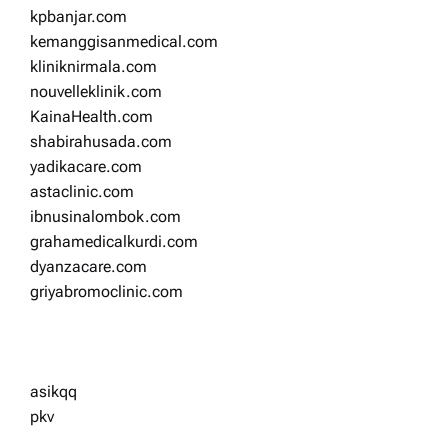
kpbanjar.com
kemanggisanmedical.com
kliniknirmala.com
nouvelleklinik.com
KainaHealth.com
shabirahusada.com
yadikacare.com
astaclinic.com
ibnusinalombok.com
grahamedicalkurdi.com
dyanzacare.com
griyabromoclinic.com
asikqq
pkv