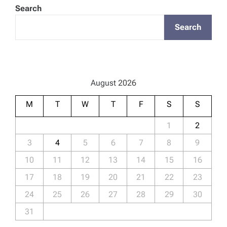
a
Search
v
Search
i
g
August 2026
a
M
T
W
T
F
S
S
t
1
2
3
4
5
6
7
8
9
i
10
11
12
13
14
15
16
o
17
18
19
20
21
22
23
24
25
26
27
28
29
30
n
31