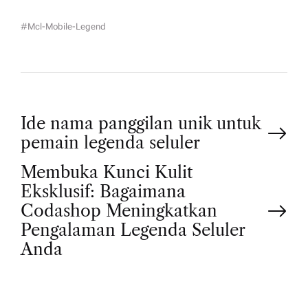
#mcl-Mobile-Legend
P
Ide nama panggilan unik untuk
pemain legenda seluler
o
Membuka Kunci Kulit
Eksklusif: Bagaimana
s
Codashop Meningkatkan
t
Pengalaman Legenda Seluler
Anda
n