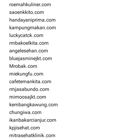
roemahkuliner.com
saoenkkito.com
handayaniprima.com
kampungmakan.com
luckycatck.com
rmbakoelkita.com
angelesehan.com
bluejasminejkt.com
Mrobak.com
miekungfu.com
cafetemankita.com
rmjasabundo.com
mimoosajkt.com
kembangkawung.com
chungiwa.com
ikanbakarcianjur.com
kpjisehat.com
mitrasehatklinik.com