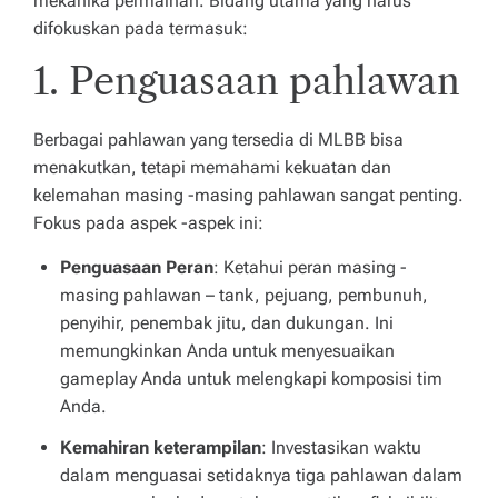
mekanika permainan. Bidang utama yang harus
g
difokuskan pada termasuk:
u
1. Penguasaan pahlawan
la
n
Berbagai pahlawan yang tersedia di MLBB bisa
menakutkan, tetapi memahami kekuatan dan
le
kelemahan masing -masing pahlawan sangat penting.
bi
Fokus pada aspek -aspek ini:
h
Penguasaan Peran
: Ketahui peran masing -
d
masing pahlawan – tank, pejuang, pembunuh,
penyihir, penembak jitu, dan dukungan. Ini
u
memungkinkan Anda untuk menyesuaikan
l
gameplay Anda untuk melengkapi komposisi tim
u
Anda.
!
Kemahiran keterampilan
: Investasikan waktu
dalam menguasai setidaknya tiga pahlawan dalam