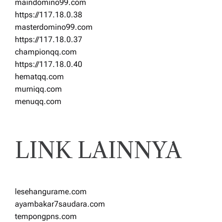
maindomino99.com
https://117.18.0.38
masterdomino99.com
https://117.18.0.37
championqq.com
https://117.18.0.40
hematqq.com
murniqq.com
menuqq.com
LINK LAINNYA
lesehangurame.com
ayambakar7saudara.com
tempongpns.com