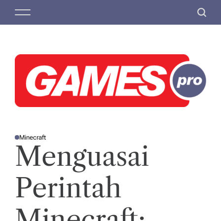
S
k
M
S
k
a
e
e
i
n
a
p
m
u
r
t
u
c
o
y
h
c
o
a
n
gamespro.id –
n
t
e
g
Teknik Honkai
Minecraft
P
n
Menguasai
O
p
S
t
T
Star Rail Untuk
e
E
D
Perintah
I
n
N
Pemula
g
Minecraft:
e