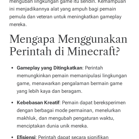
mengubah lingkungan game itu sendiri. Kemampuan
n
ini menjadikannya alat yang ampuh bagi pemain
m
pemula dan veteran untuk meningkatkan gameplay
u
mereka.
p
Mengapa Menggunakan
u
Perintah di Minecraft?
n
y
Gameplay yang Ditingkatkan
: Perintah
memungkinkan pemain memanipulasi lingkungan
a
game, menawarkan pengalaman bermain game
k
yang lebih kaya dan beragam.
e
Kebebasan Kreatif
: Pemain dapat bereksperimen
dengan berbagai mode permainan, menelurkan
u
makhluk, dan mengubah pengaturan waktu,
n
menciptakan dunia unik mereka.
g
Efisiensi
: Perintah dapat secara signifikan