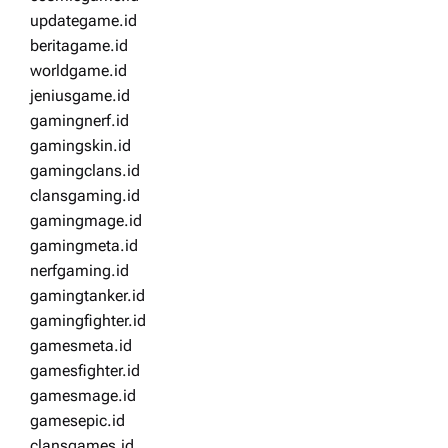
updategame.id
beritagame.id
worldgame.id
jeniusgame.id
gamingnerf.id
gamingskin.id
gamingclans.id
clansgaming.id
gamingmage.id
gamingmeta.id
nerfgaming.id
gamingtanker.id
gamingfighter.id
gamesmeta.id
gamesfighter.id
gamesmage.id
gamesepic.id
clansgames.id