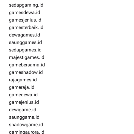
sedapgaming.id
gamesdewa.id
gamesjenius.id
gamesterbaik.id
dewagames.id
saunggames.id
sedapgames.id
majestigames.id
gamebersama.id
gameshadow.id
rajagames.id
gameraja.id
gamedewa.id
gamejenius.id
dewigame.id
saunggame.id
shadowgame.id
gamingaurora.id