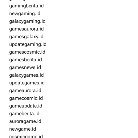
gamingberita.id
newgaming.id
galaxygaming.id
gamesaurora.id
gamesgalaxy.id
updategaming.id
gamescosmic.id
gamesberita.id
gamesnews.id
galaxygames.id
updategames.id
gameaurora.id
gamecosmic.id
gameupdate.id
gameberita.id
auroragame.id
newgame.id
cosmicgame.id