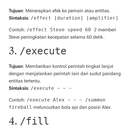
Tujuan
: Menerapkan efek ke pemain atau entitas.
Sintaksis
:
/effect [duration] [amplifier]
Contoh:
/effect Steve speed 60 2
memberi
Steve peningkatan kecepatan selama 60 detik.
3.
/execute
Tujuan
: Memberikan kontrol perintah tingkat lanjut
dengan menjalankan perintah lain dari sudut pandang
entitas tertentu.
Sintaksis
:
/execute ~ ~ ~
Contoh:
/execute Alex ~ ~ ~ /summon
fireball
meluncurkan bola api dari posisi Alex.
4.
/fill