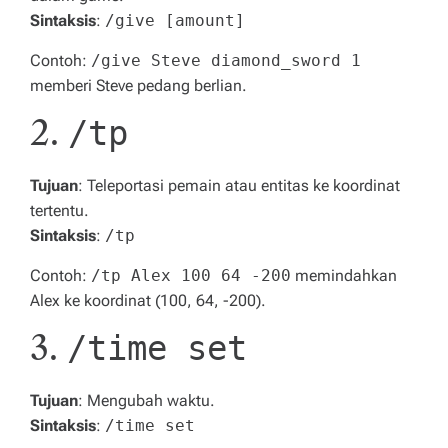
Sintaksis
:
/give [amount]
Contoh:
/give Steve diamond_sword 1
memberi Steve pedang berlian.
2.
/tp
Tujuan
: Teleportasi pemain atau entitas ke koordinat
tertentu.
Sintaksis
:
/tp
Contoh:
/tp Alex 100 64 -200
memindahkan
Alex ke koordinat (100, 64, -200).
3.
/time set
Tujuan
: Mengubah waktu.
Sintaksis
:
/time set