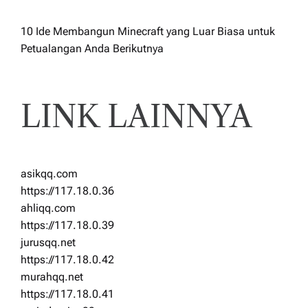
10 Ide Membangun Minecraft yang Luar Biasa untuk
Petualangan Anda Berikutnya
LINK LAINNYA
asikqq.com
https://117.18.0.36
ahliqq.com
https://117.18.0.39
jurusqq.net
https://117.18.0.42
murahqq.net
https://117.18.0.41