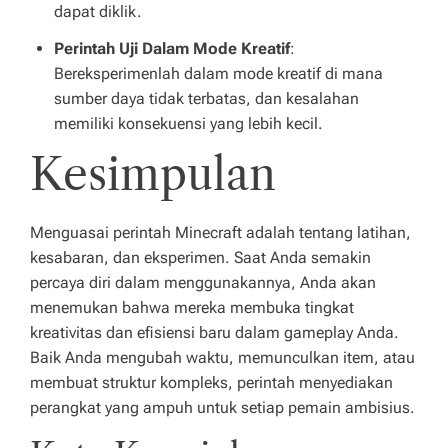
dapat diklik.
Perintah Uji Dalam Mode Kreatif
:
Bereksperimenlah dalam mode kreatif di mana
sumber daya tidak terbatas, dan kesalahan
memiliki konsekuensi yang lebih kecil.
Kesimpulan
Menguasai perintah Minecraft adalah tentang latihan,
kesabaran, dan eksperimen. Saat Anda semakin
percaya diri dalam menggunakannya, Anda akan
menemukan bahwa mereka membuka tingkat
kreativitas dan efisiensi baru dalam gameplay Anda.
Baik Anda mengubah waktu, memunculkan item, atau
membuat struktur kompleks, perintah menyediakan
perangkat yang ampuh untuk setiap pemain ambisius.