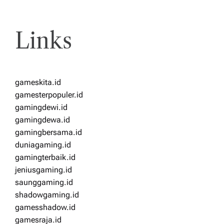
Links
gameskita.id
gamesterpopuler.id
gamingdewi.id
gamingdewa.id
gamingbersama.id
duniagaming.id
gamingterbaik.id
jeniusgaming.id
saunggaming.id
shadowgaming.id
gamesshadow.id
gamesraja.id