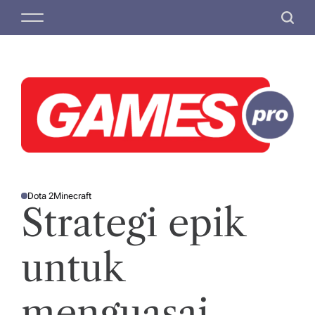
S
k
M
S
k
a
e
e
i
n
a
p
m
u
r
t
u
c
o
y
h
c
o
a
n
gamespro.id –
n
t
e
g
Teknik Honkai
Dota 2
Minecraft
P
n
Strategi epik
O
p
S
t
T
Star Rail Untuk
e
E
D
untuk
I
n
N
Pemula
g
menguasai
e