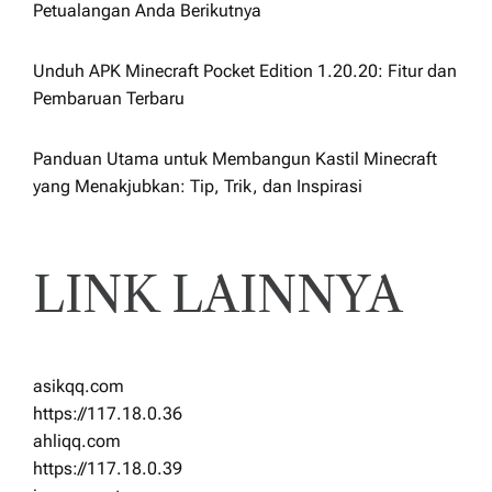
Petualangan Anda Berikutnya
Unduh APK Minecraft Pocket Edition 1.20.20: Fitur dan
Pembaruan Terbaru
Panduan Utama untuk Membangun Kastil Minecraft
yang Menakjubkan: Tip, Trik, dan Inspirasi
LINK LAINNYA
asikqq.com
https://117.18.0.36
ahliqq.com
https://117.18.0.39