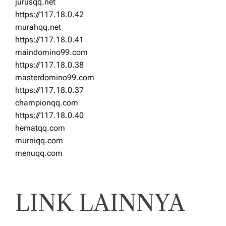
jurusqq.net
https://117.18.0.42
murahqq.net
https://117.18.0.41
maindomino99.com
https://117.18.0.38
masterdomino99.com
https://117.18.0.37
championqq.com
https://117.18.0.40
hematqq.com
murniqq.com
menuqq.com
LINK LAINNYA