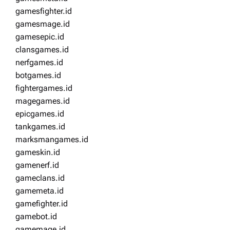
gamesfighter.id
gamesmage.id
gamesepic.id
clansgames.id
nerfgames.id
botgames.id
fightergames.id
magegames.id
epicgames.id
tankgames.id
marksmangames.id
gameskin.id
gamenerf.id
gameclans.id
gamemeta.id
gamefighter.id
gamebot.id
gamemage.id