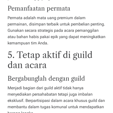
Pemanfaatan permata
Permata adalah mata uang premium dalam
permainan, disimpan terbaik untuk pembelian penting.
Gunakan secara strategis pada acara pemanggilan
atau bahan habis pakai epik yang dapat meningkatkan
kemampuan tim Anda.
5. Tetap aktif di guild
dan acara
Bergabunglah dengan guild
Menjadi bagian dari guild aktif tidak hanya
menyediakan persahabatan tetapi juga imbalan
eksklusif. Berpartisipasi dalam acara khusus guild dan
membantu dalam tugas komunal untuk mendapatkan