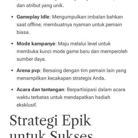
dan atribut yang unik.
Gameplay Idle
: Mengumpulkan imbalan bahkan
saat offline, membuatnya nyaman untuk pemain
biasa.
Mode kampanye
: Maju melalui level untuk
membuka kunci mode game baru dan memperoleh
sumber daya.
Arena pvp
: Bersaing dengan tim pemain lain yang
menampilkan kecakapan strategis Anda.
Acara dan tantangan
: Berpartisipasi dalam acara
waktu terbatas untuk mendapatkan hadiah
eksklusif.
Strategi Epik
untuk Sukses