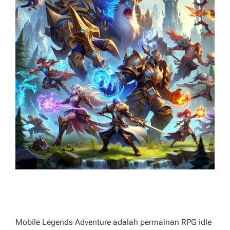
n
E
A
D
g
T
I
M
a
E
n
bi
a
r
k
a
n
la
w
a
Mobile Legends Adventure adalah permainan RPG idle