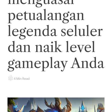
n
petualangan
m
ai
legenda seluler
n
dan naik level
le
bi
gameplay Anda
h
pi
n
4 Min Read
E
S
ta
T
I
M
r.
A
T
E
Ja
D
R