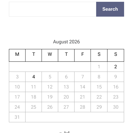
a
Search
v
i
August 2026
g
M
T
W
T
F
S
S
a
1
2
t
3
4
5
6
7
8
9
10
11
12
13
14
15
16
i
17
18
19
20
21
22
23
o
24
25
26
27
28
29
30
31
n