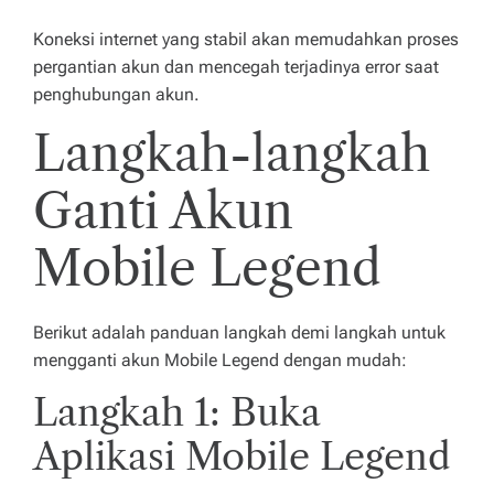
Koneksi internet yang stabil akan memudahkan proses
pergantian akun dan mencegah terjadinya error saat
penghubungan akun.
Langkah-langkah
Ganti Akun
Mobile Legend
Berikut adalah panduan langkah demi langkah untuk
mengganti akun Mobile Legend dengan mudah:
Langkah 1: Buka
Aplikasi Mobile Legend