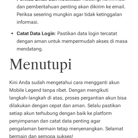
dan pemberitahuan penting akan dikirim ke email.
Periksa sesering mungkin agar tidak ketinggalan
informasi.
Catat Data Login
: Pastikan data login tercatat
dengan aman untuk mempermudah akses di masa
mendatang.
Menutupi
Kini Anda sudah mengetahui cara mengganti akun
Mobile Legend tanpa ribet. Dengan mengikuti
langkah-langkah di atas, proses pergantian akun bisa
dilakukan dengan cepat dan aman. Selalu pastikan
setiap akun terhubung dengan baik ke platform
penyimpanan dan catat data penting agar
pengalaman bermain tetap menyenangkan. Selamat
bermain dan semoga sukses!