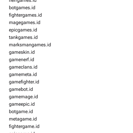
nerfgames.id
botgames.id
fightergames.id
magegames.id
epicgames.id
tankgames.id
marksmangames.id
gameskin.id
gamenerf.id
gameclans.id
gamemeta.id
gamefighter.id
gamebot.id
gamemage.id
gameepic.id
botgame.id
metagame.id
fightergame.id