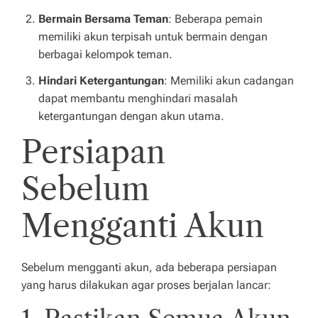
g
Bermain Bersama Teman
: Beberapa pemain
u
memiliki akun terpisah untuk bermain dengan
berbagai kelompok teman.
la
Hindari Ketergantungan
: Memiliki akun cadangan
n
dapat membantu menghindari masalah
le
ketergantungan dengan akun utama.
bi
Persiapan
h
Sebelum
d
u
Mengganti Akun
l
u
Sebelum mengganti akun, ada beberapa persiapan
!
yang harus dilakukan agar proses berjalan lancar: