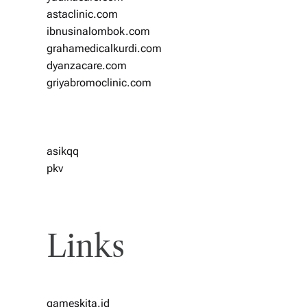
astaclinic.com
ibnusinalombok.com
grahamedicalkurdi.com
dyanzacare.com
griyabromoclinic.com
asikqq
pkv
Links
gameskita.id