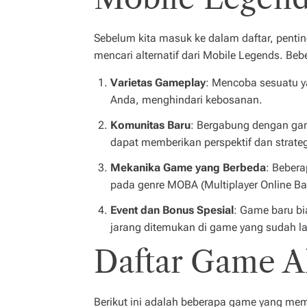
Sebelum kita masuk ke dalam daftar, pen
mencari alternatif dari Mobile Legends. Beb
Varietas Gameplay
: Mencoba sesuatu 
Anda, menghindari kebosanan.
Komunitas Baru
: Bergabung dengan ga
dapat memberikan perspektif dan strateg
Mekanika Game yang Berbeda
: Beber
pada genre MOBA (Multiplayer Online Bat
Event dan Bonus Spesial
: Game baru b
jarang ditemukan di game yang sudah l
Daftar Game Al
Berikut ini adalah beberapa game yang mem