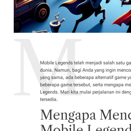
Mobile Legends telah menjadi salah satu ga
dunia. Namun, bagi Anda yang ingin menco
yang sama, ada beberapa alternatif game ya
beberapa game tersebut, serta mengapa me
Legends. Mari kita mulai perjalanan ini de
tersedia.
Mengapa Menca
Mobile Legend