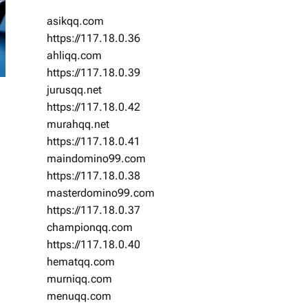
asikqq.com
https://117.18.0.36
ahliqq.com
https://117.18.0.39
jurusqq.net
https://117.18.0.42
murahqq.net
https://117.18.0.41
maindomino99.com
https://117.18.0.38
masterdomino99.com
https://117.18.0.37
championqq.com
https://117.18.0.40
hematqq.com
murniqq.com
menuqq.com