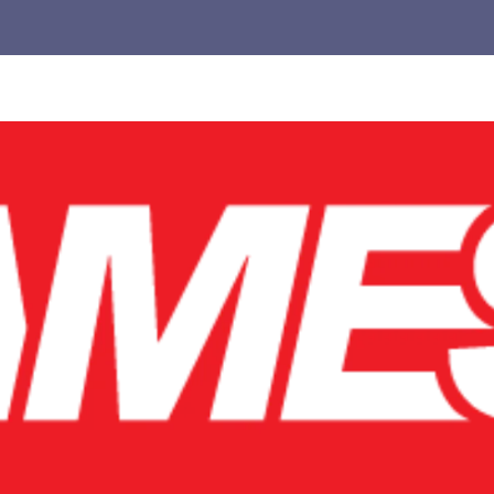
Untuk
Pemula,
cocok
buat
kamu
yang
pengen
main
lebih
pintar.
Jangan
biarkan