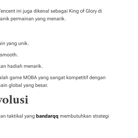
cent ini juga dikenal sebagai King of Glory di
anik permainan yang menarik.
in yang unik.
 smooth.
kan hadiah menarik.
adalah game MOBA yang sangat kompetitif dengan
ain global yang besar.
olusi
n taktikal yang
bandarqq
membutuhkan strategi