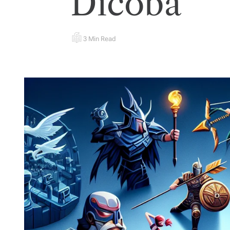
Dicoba
3 Min Read
E
S
T
I
M
A
T
E
D
R
E
A
D
T
I
M
E