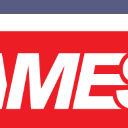
Untuk
Pemula,
cocok
buat
kamu
yang
pengen
main
lebih
pintar.
Jangan
biarkan