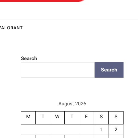
Star Ra
VALORANT
Search
Search
August 2026
M
T
W
T
F
S
S
1
2