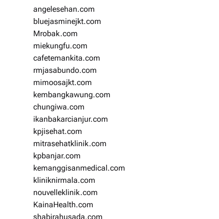
angelesehan.com
bluejasminejkt.com
Mrobak.com
miekungfu.com
cafetemankita.com
rmjasabundo.com
mimoosajkt.com
kembangkawung.com
chungiwa.com
ikanbakarcianjur.com
kpjisehat.com
mitrasehatklinik.com
kpbanjar.com
kemanggisanmedical.com
kliniknirmala.com
nouvelleklinik.com
KainaHealth.com
shabirahusada.com