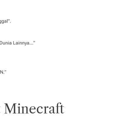
ggal”.
i Dunia Lainnya…”
N.”
 Minecraft