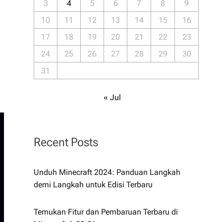
3
4
5
6
7
8
9
10
11
12
13
14
15
16
17
18
19
20
21
22
23
24
25
26
27
28
29
30
31
« Jul
Recent Posts
Unduh Minecraft 2024: Panduan Langkah
demi Langkah untuk Edisi Terbaru
Temukan Fitur dan Pembaruan Terbaru di