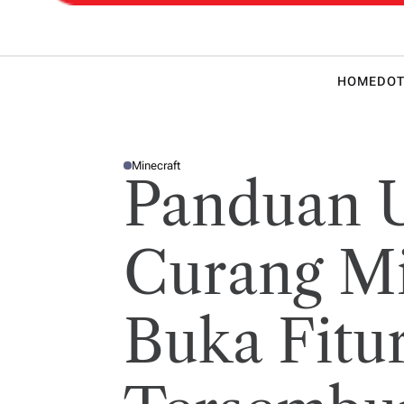
 Teknik
HOME
DOT
Minecraft
P
Panduan 
O
S
T
E
D
I
Curang Mi
N
Buka Fitu