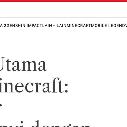
 Honkai 
lawanmu
punya
keunggula
A 2
GENSHIN IMPACT
LAIN – LAIN
MINECRAFT
MOBILE LEGEND
n lebih
dulu!
Utama
necraft:
r