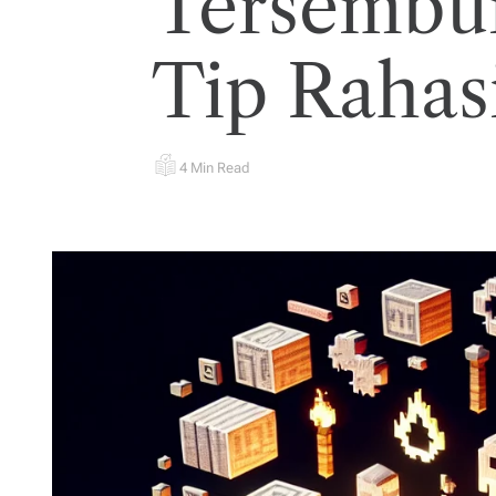
Tersembu
Tip Rahas
4 Min Read
E
S
T
I
M
A
T
E
D
R
E
A
D
T
I
M
E