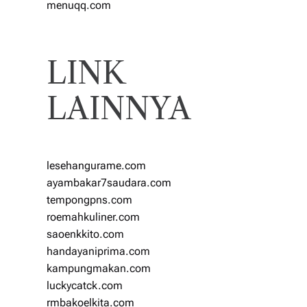
menuqq.com
LINK
LAINNYA
lesehangurame.com
ayambakar7saudara.com
tempongpns.com
roemahkuliner.com
saoenkkito.com
handayaniprima.com
kampungmakan.com
luckycatck.com
rmbakoelkita.com