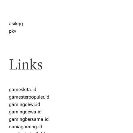
asikqq
pkv
Links
gameskita.id
gamesterpopuler.id
gamingdewi.id
gamingdewa.id
gamingbersama.id
duniagaming.id