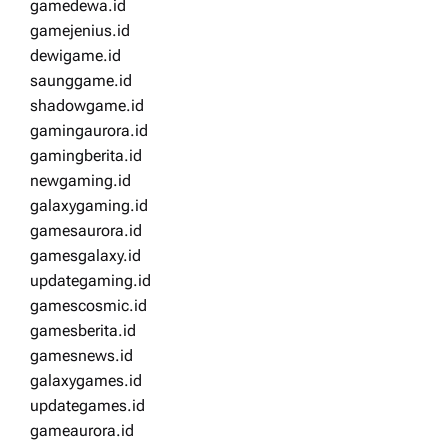
gamedewa.id
gamejenius.id
dewigame.id
saunggame.id
shadowgame.id
gamingaurora.id
gamingberita.id
newgaming.id
galaxygaming.id
gamesaurora.id
gamesgalaxy.id
updategaming.id
gamescosmic.id
gamesberita.id
gamesnews.id
galaxygames.id
updategames.id
gameaurora.id