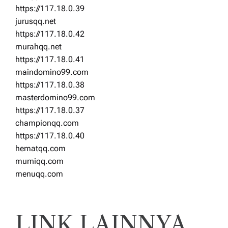
https://117.18.0.39
jurusqq.net
https://117.18.0.42
murahqq.net
https://117.18.0.41
maindomino99.com
https://117.18.0.38
masterdomino99.com
https://117.18.0.37
championqq.com
https://117.18.0.40
hematqq.com
murniqq.com
menuqq.com
LINK LAINNYA