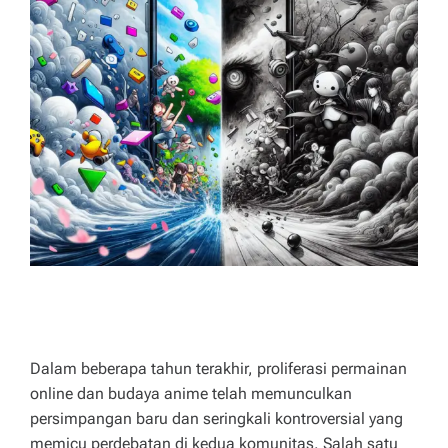
n
M
E
g
a
n
bi
a
r
k
a
n
la
Dalam beberapa tahun terakhir, proliferasi permainan
w
online dan budaya anime telah memunculkan
persimpangan baru dan seringkali kontroversial yang
a
memicu perdebatan di kedua komunitas. Salah satu