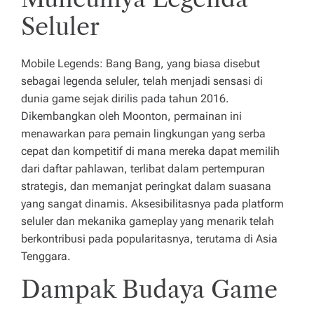
g
Seluler
u
la
Mobile Legends: Bang Bang, yang biasa disebut
sebagai legenda seluler, telah menjadi sensasi di
n
dunia game sejak dirilis pada tahun 2016.
le
Dikembangkan oleh Moonton, permainan ini
bi
menawarkan para pemain lingkungan yang serba
cepat dan kompetitif di mana mereka dapat memilih
h
dari daftar pahlawan, terlibat dalam pertempuran
d
strategis, dan memanjat peringkat dalam suasana
yang sangat dinamis. Aksesibilitasnya pada platform
u
seluler dan mekanika gameplay yang menarik telah
l
berkontribusi pada popularitasnya, terutama di Asia
u
Tenggara.
!
Dampak Budaya Game