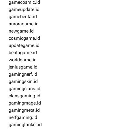
gamecosmic.id
gameupdate.id
gameberita.id
auroragame.id
newgame.id
cosmicgame.id
updategame.id
beritagame.id
worldgame.id
jeniusgame.id
gamingnerf.id
gamingskin.id
gamingclans.id
clansgaming.id
gamingmage.id
gamingmeta.id
nerfgaming.id
gamingtanker.id