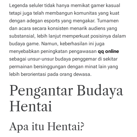
Legenda seluler tidak hanya memikat gamer kasual
tetapi juga telah membangun komunitas yang kuat
dengan adegan esports yang mengakar. Turnamen
dan acara secara konsisten menarik audiens yang
substansial, lebih lanjut memperkuat posisinya dalam
budaya game. Namun, keberhasilan ini juga
menyebabkan peningkatan pengawasan
qq online
sebagai unsur-unsur budaya penggemar di sekitar
permainan bersinggungan dengan minat lain yang
lebih berorientasi pada orang dewasa.
Pengantar Budaya
Hentai
Apa itu Hentai?