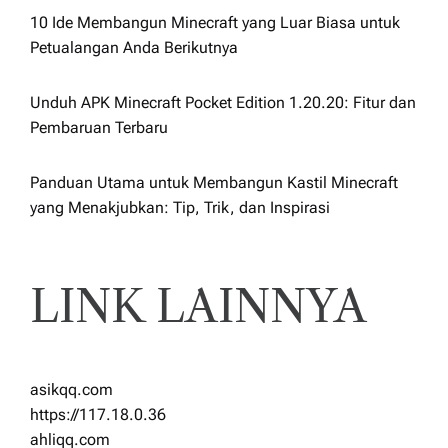
10 Ide Membangun Minecraft yang Luar Biasa untuk
Petualangan Anda Berikutnya
Unduh APK Minecraft Pocket Edition 1.20.20: Fitur dan
Pembaruan Terbaru
Panduan Utama untuk Membangun Kastil Minecraft
yang Menakjubkan: Tip, Trik, dan Inspirasi
LINK LAINNYA
asikqq.com
https://117.18.0.36
ahliqq.com