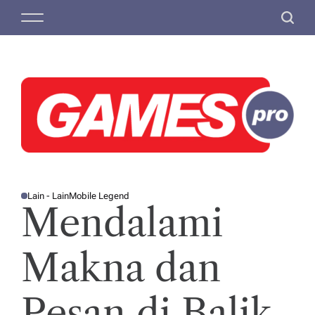
S
k
M
S
k
a
e
e
i
n
a
p
m
u
r
t
u
c
o
y
h
c
o
a
n
gamespro.id –
n
t
e
g
Teknik Honkai
Lain - Lain
Mobile Legend
P
n
Mendalami
O
p
S
t
T
Star Rail Untuk
e
E
D
Makna dan
I
n
N
Pemula
g
Pesan di Balik
e