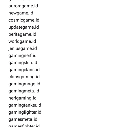
auroragame.id
newgame.id
cosmicgame.id
updategame.id
beritagame.id
worldgame.id
jeniusgame.id
gamingnerf.id
gamingskin.id
gamingclans.id
clansgaming.id
gamingmage.id
gamingmeta.id
nerfgaming.id
gamingtanker.id
gamingfighter.id
gamesmeta.id
gamesfighter.id