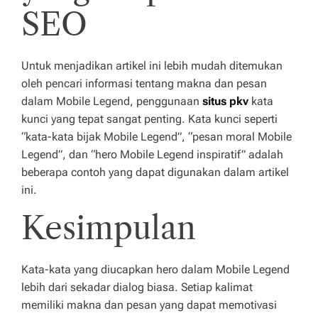
SEO
Untuk menjadikan artikel ini lebih mudah ditemukan
oleh pencari informasi tentang makna dan pesan
dalam Mobile Legend, penggunaan
situs pkv
kata
kunci yang tepat sangat penting. Kata kunci seperti
“kata-kata bijak Mobile Legend”, “pesan moral Mobile
Legend”, dan “hero Mobile Legend inspiratif” adalah
beberapa contoh yang dapat digunakan dalam artikel
ini.
Kesimpulan
Kata-kata yang diucapkan hero dalam Mobile Legend
lebih dari sekadar dialog biasa. Setiap kalimat
memiliki makna dan pesan yang dapat memotivasi