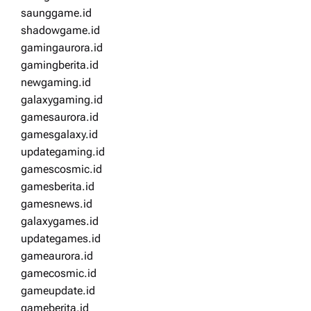
saunggame.id
shadowgame.id
gamingaurora.id
gamingberita.id
newgaming.id
galaxygaming.id
gamesaurora.id
gamesgalaxy.id
updategaming.id
gamescosmic.id
gamesberita.id
gamesnews.id
galaxygames.id
updategames.id
gameaurora.id
gamecosmic.id
gameupdate.id
gameberita.id