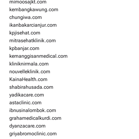
mimoosajkt.com
kembangkawung.com
chungiwa.com
ikanbakarcianjur.com
kpjisehat.com
mitrasehatklinik.com
kpbanjar.com
kemanggisanmedical.com
kliniknirmala.com
nouvelleklinik.com
KainaHealth.com
shabirahusada.com
yadikacare.com
astaclinic.com
ibnusinalombok.com
grahamedicalkurdi.com
dyanzacare.com
griyabromoclinic.com