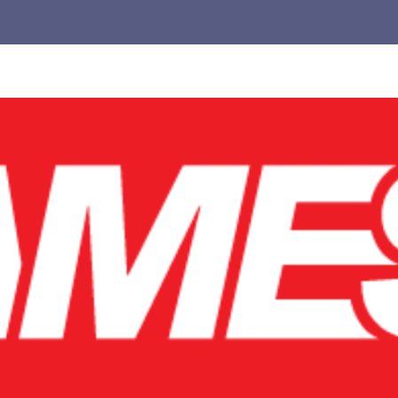
Untuk
Pemula,
cocok
buat
kamu
yang
pengen
main
lebih
pintar.
Jangan
biarkan