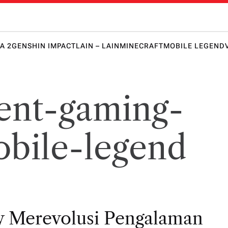
 Honkai 
lawanmu
punya
keunggula
A 2
GENSHIN IMPACT
LAIN – LAIN
MINECRAFT
MOBILE LEGEND
n lebih
dulu!
ent-gaming-
bile-legend
 Merevolusi Pengalaman