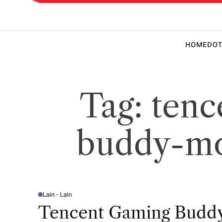
 Teknik
HOME
DOT
Tag:
tenc
buddy-mo
Lain - Lain
P
O
Tencent Gaming Buddy
S
T