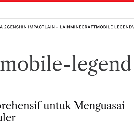
 Honkai 
lawanmu
punya
keunggula
A 2
GENSHIN IMPACT
LAIN – LAIN
MINECRAFT
MOBILE LEGEND
n lebih
dulu!
-mobile-legend
rehensif untuk Menguasai
ler