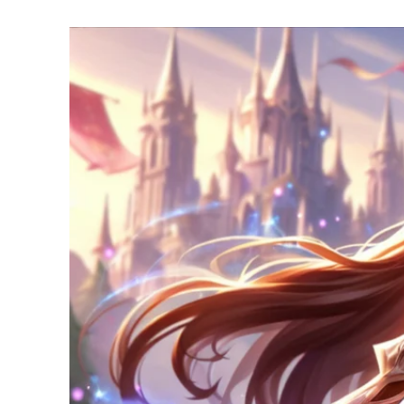
U
T
H
O
R