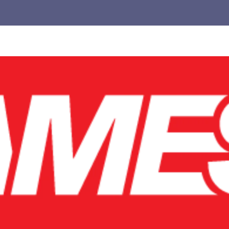
Untuk
Pemula,
cocok
buat
kamu
yang
pengen
main
lebih
pintar.
Jangan
biarkan