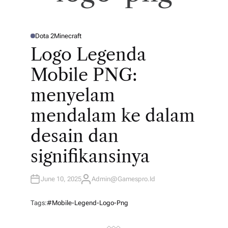
n
m
Dota 2
Minecraft
P
O
Logo Legenda
ai
S
T
E
n
Mobile PNG:
D
I
le
N
menyelam
bi
mendalam ke dalam
h
desain dan
pi
signifikansinya
n
ta
June 10, 2025
Admin@gamespro.id
A
U
r.
T
H
Tags:
#mobile-Legend-Logo-Png
O
Ja
R