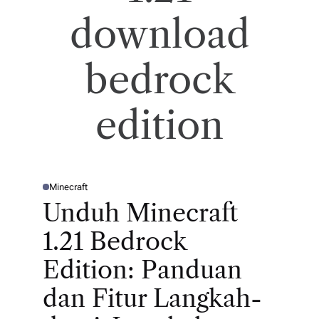
download
n
m
bedrock
ai
n
edition
le
bi
h
Minecraft
P
pi
O
Unduh Minecraft
S
n
T
E
1.21 Bedrock
D
ta
I
N
Edition: Panduan
r.
dan Fitur Langkah-
Ja