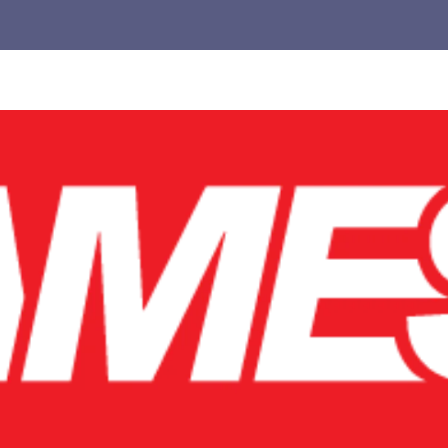
Untuk
Pemula,
cocok
buat
kamu
yang
pengen
main
lebih
pintar.
Jangan
biarkan