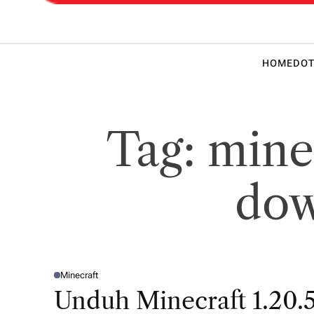
 Teknik
HOME
DOT
Tag:
mine
dow
Minecraft
P
O
Unduh Minecraft 1.20.5
S
T