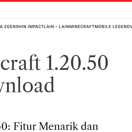
 Honkai 
lawanmu
punya
keunggula
A 2
GENSHIN IMPACT
LAIN – LAIN
MINECRAFT
MOBILE LEGEND
n lebih
dulu!
craft 1.20.50
nload
0: Fitur Menarik dan