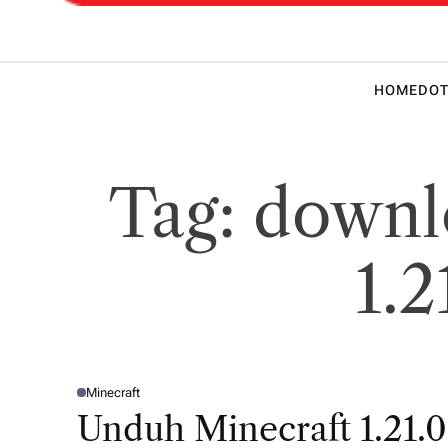
 Teknik
HOME
DOT
Tag:
downl
1.2
Minecraft
P
O
Unduh Minecraft 1.21.0
S
T