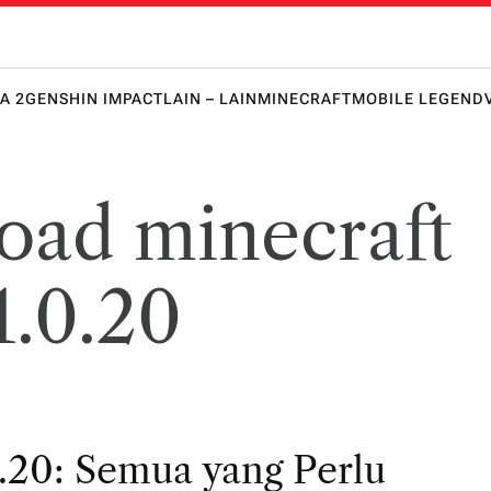
 Honkai 
lawanmu
punya
keunggula
A 2
GENSHIN IMPACT
LAIN – LAIN
MINECRAFT
MOBILE LEGEND
n lebih
dulu!
oad minecraft
1.0.20
.20: Semua yang Perlu