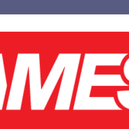
Untuk
Pemula,
cocok
buat
kamu
yang
pengen
main
lebih
pintar.
Jangan
biarkan