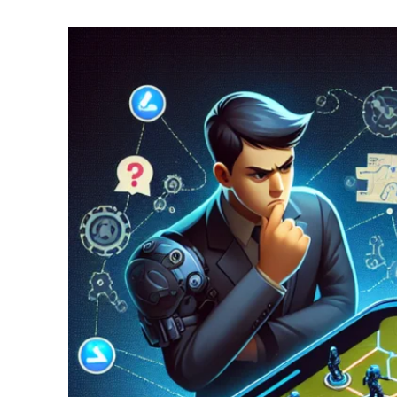
U
T
H
O
R