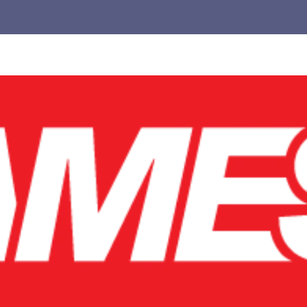
Untuk
Pemula,
cocok
buat
kamu
yang
pengen
main
lebih
pintar.
Jangan
biarkan