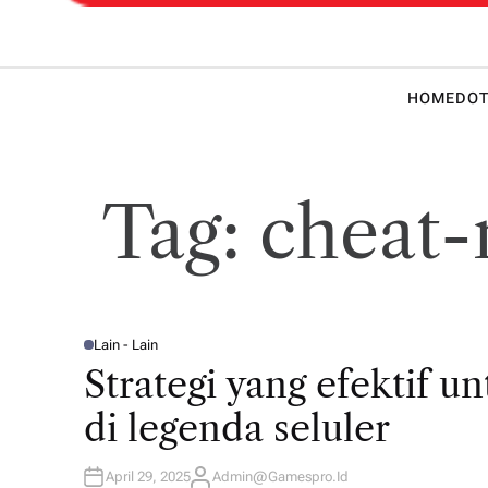
 Teknik
HOME
DOT
Tag:
cheat-
Lain - Lain
P
O
Strategi yang efektif 
S
T
E
di legenda seluler
D
I
N
April 29, 2025
Admin@gamespro.id
A