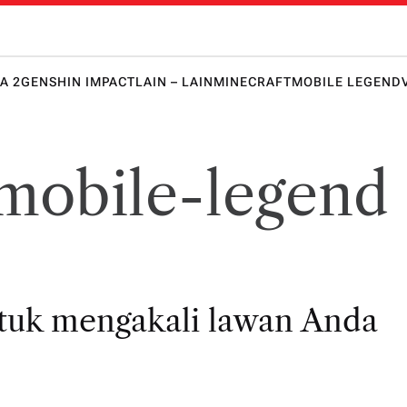
 Honkai 
lawanmu
punya
keunggula
A 2
GENSHIN IMPACT
LAIN – LAIN
MINECRAFT
MOBILE LEGEND
n lebih
dulu!
mobile-legend
untuk mengakali lawan Anda