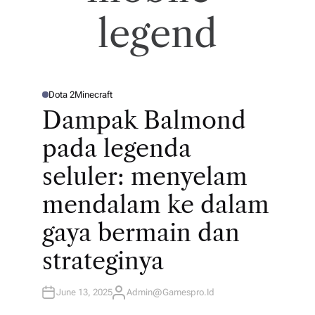
legend
n
m
ai
n
Dota 2
Minecraft
P
O
Dampak Balmond
S
le
T
E
pada legenda
bi
D
I
N
h
seluler: menyelam
pi
mendalam ke dalam
n
gaya bermain dan
ta
strateginya
r.
Ja
June 13, 2025
Admin@gamespro.id
A
U
T