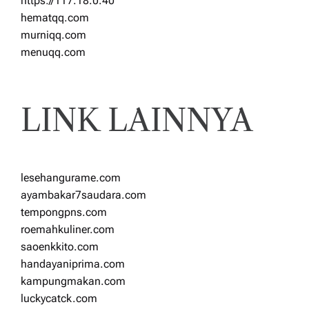
https://117.18.0.40
hematqq.com
murniqq.com
menuqq.com
LINK LAINNYA
lesehangurame.com
ayambakar7saudara.com
tempongpns.com
roemahkuliner.com
saoenkkito.com
handayaniprima.com
kampungmakan.com
luckycatck.com