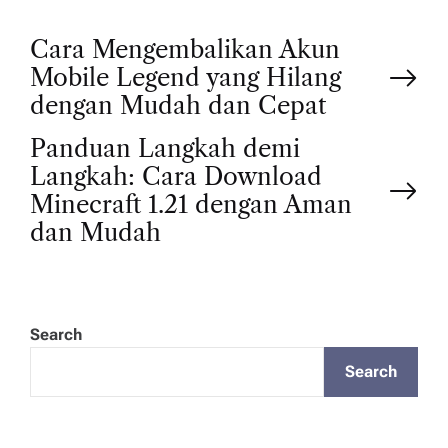
P
Cara Mengembalikan Akun
Mobile Legend yang Hilang
o
dengan Mudah dan Cepat
Panduan Langkah demi
s
Langkah: Cara Download
t
Minecraft 1.21 dengan Aman
dan Mudah
n
a
Search
v
Search
i