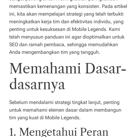
n
memastikan kemenangan yang konsisten. Pada artikel
m
ini, kita akan mempelajari strategi yang telah terbukti
meningkatkan kerja tim dan efektivitas individu, yang
u
penting untuk kesuksesan di Mobile Legends. Kami
p
telah menyusun panduan ini agar dioptimalkan untuk
SEO dan ramah pembaca, sehingga memudahkan
u
Anda mengembangkan tim yang tangguh.
n
Memahami Dasar-
y
a
dasarnya
k
e
Sebelum mendalami strategi tingkat lanjut, penting
u
untuk memahami elemen dasar dalam membangun
tim yang kuat di Mobile Legends.
n
1. Mengetahui Peran
g