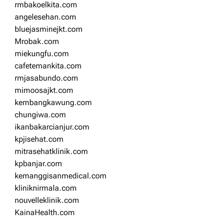
rmbakoelkita.com
angelesehan.com
bluejasminejkt.com
Mrobak.com
miekungfu.com
cafetemankita.com
rmjasabundo.com
mimoosajkt.com
kembangkawung.com
chungiwa.com
ikanbakarcianjur.com
kpjisehat.com
mitrasehatklinik.com
kpbanjar.com
kemanggisanmedical.com
kliniknirmala.com
nouvelleklinik.com
KainaHealth.com