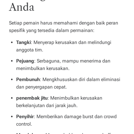
Anda
g
u
Setiap pemain harus memahami dengan baik peran
la
spesifik yang tersedia dalam permainan:
n
Tangki
: Menyerap kerusakan dan melindungi
le
anggota tim.
bi
Pejuang
: Serbaguna, mampu menerima dan
h
menimbulkan kerusakan.
d
Pembunuh
: Mengkhususkan diri dalam eliminasi
dan penyergapan cepat.
u
penembak jitu
: Menimbulkan kerusakan
l
berkelanjutan dari jarak jauh.
u
Penyihir
: Memberikan damage burst dan crowd
!
control.