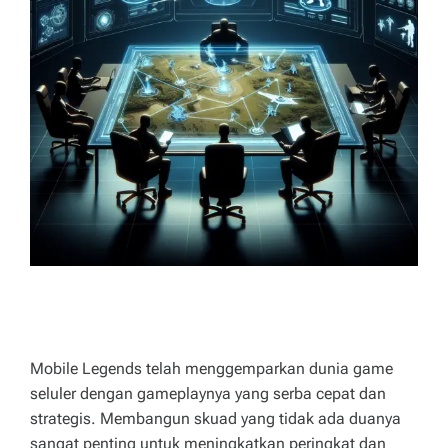
n
M
E
g
a
n
bi
a
r
k
a
n
la
Mobile Legends telah menggemparkan dunia game
w
seluler dengan gameplaynya yang serba cepat dan
strategis. Membangun skuad yang tidak ada duanya
a
sangat penting untuk meningkatkan peringkat dan