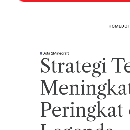
 Teknik
HOME
DOT
Dota 2
Minecraft
P
Strategi T
O
S
T
E
D
I
Meningka
N
Peringkat