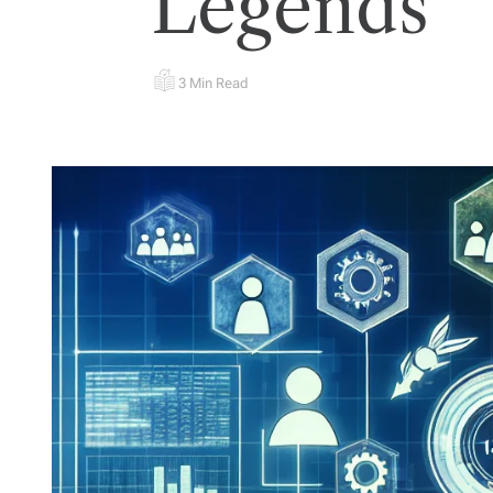
Legends
3 Min Read
E
S
T
I
M
A
T
E
D
R
E
A
D
T
I
M
E