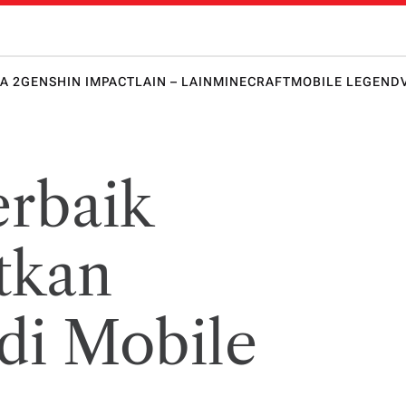
 Honkai 
lawanmu
punya
keunggula
A 2
GENSHIN IMPACT
LAIN – LAIN
MINECRAFT
MOBILE LEGEND
n lebih
dulu!
erbaik
tkan
 di Mobile