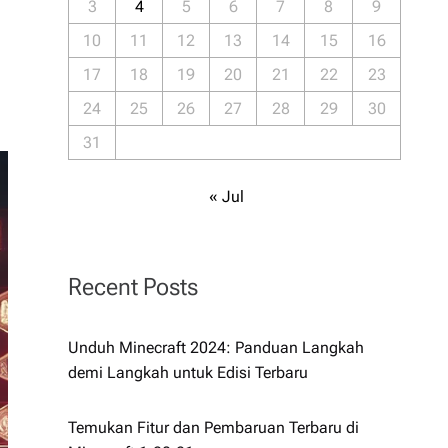
3
4
5
6
7
8
9
10
11
12
13
14
15
16
17
18
19
20
21
22
23
24
25
26
27
28
29
30
31
« Jul
Recent Posts
Unduh Minecraft 2024: Panduan Langkah
demi Langkah untuk Edisi Terbaru
Temukan Fitur dan Pembaruan Terbaru di