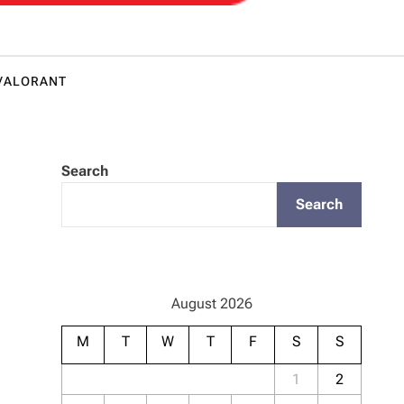
Star Ra
VALORANT
Search
Search
August 2026
M
T
W
T
F
S
S
1
2