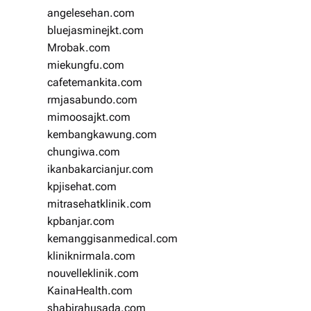
angelesehan.com
bluejasminejkt.com
Mrobak.com
miekungfu.com
cafetemankita.com
rmjasabundo.com
mimoosajkt.com
kembangkawung.com
chungiwa.com
ikanbakarcianjur.com
kpjisehat.com
mitrasehatklinik.com
kpbanjar.com
kemanggisanmedical.com
kliniknirmala.com
nouvelleklinik.com
KainaHealth.com
shabirahusada.com