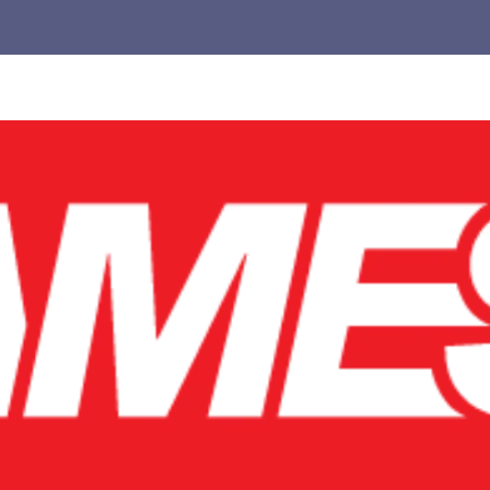
Untuk
Pemula,
cocok
buat
kamu
yang
pengen
main
lebih
pintar.
Jangan
biarkan