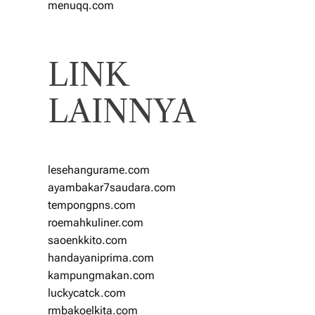
menuqq.com
LINK
LAINNYA
lesehangurame.com
ayambakar7saudara.com
tempongpns.com
roemahkuliner.com
saoenkkito.com
handayaniprima.com
kampungmakan.com
luckycatck.com
rmbakoelkita.com