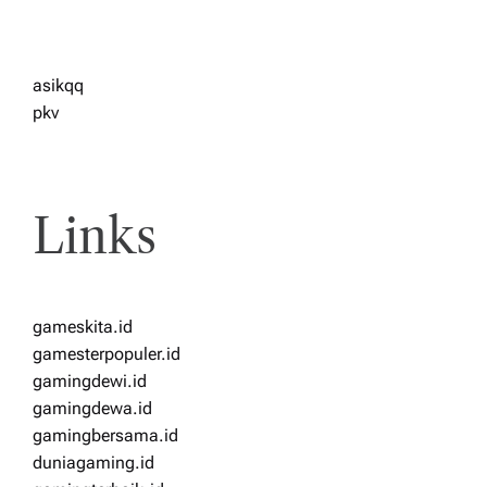
asikqq
pkv
Links
gameskita.id
gamesterpopuler.id
gamingdewi.id
gamingdewa.id
gamingbersama.id
duniagaming.id