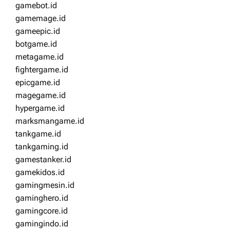
gamebot.id
gamemage.id
gameepic.id
botgame.id
metagame.id
fightergame.id
epicgame.id
magegame.id
hypergame.id
marksmangame.id
tankgame.id
tankgaming.id
gamestanker.id
gamekidos.id
gamingmesin.id
gaminghero.id
gamingcore.id
gamingindo.id