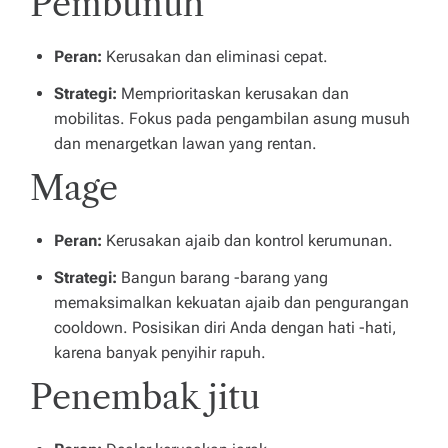
Pembunuh
Peran:
Kerusakan dan eliminasi cepat.
Strategi:
Memprioritaskan kerusakan dan
mobilitas. Fokus pada pengambilan asung musuh
dan menargetkan lawan yang rentan.
Mage
Peran:
Kerusakan ajaib dan kontrol kerumunan.
Strategi:
Bangun barang -barang yang
memaksimalkan kekuatan ajaib dan pengurangan
cooldown. Posisikan diri Anda dengan hati -hati,
karena banyak penyihir rapuh.
Penembak jitu