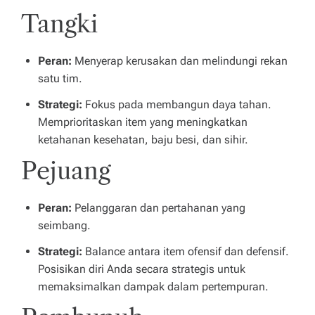
g
Tangki
u
la
Peran:
Menyerap kerusakan dan melindungi rekan
satu tim.
n
Strategi:
Fokus pada membangun daya tahan.
le
Memprioritaskan item yang meningkatkan
bi
ketahanan kesehatan, baju besi, dan sihir.
h
Pejuang
d
u
Peran:
Pelanggaran dan pertahanan yang
seimbang.
l
Strategi:
Balance antara item ofensif dan defensif.
u
Posisikan diri Anda secara strategis untuk
!
memaksimalkan dampak dalam pertempuran.