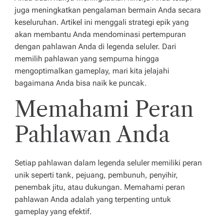
n
juga meningkatkan pengalaman bermain Anda secara
m
keseluruhan. Artikel ini menggali strategi epik yang
akan membantu Anda mendominasi pertempuran
u
dengan pahlawan Anda di legenda seluler. Dari
p
memilih pahlawan yang sempurna hingga
mengoptimalkan gameplay, mari kita jelajahi
u
bagaimana Anda bisa naik ke puncak.
n
Memahami Peran
y
a
Pahlawan Anda
k
e
Setiap pahlawan dalam legenda seluler memiliki peran
u
unik seperti tank, pejuang, pembunuh, penyihir,
penembak jitu, atau dukungan. Memahami peran
n
pahlawan Anda adalah yang terpenting untuk
g
gameplay yang efektif.