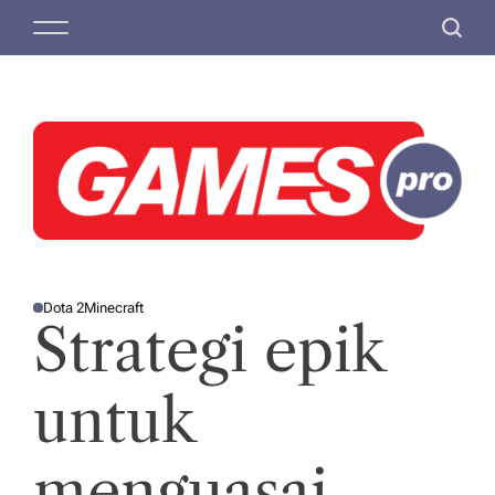
S
k
M
S
k
a
e
e
i
n
a
p
m
u
r
t
u
c
o
y
h
c
o
a
n
gamespro.id –
n
t
e
g
Teknik Honkai
Dota 2
Minecraft
P
n
Strategi epik
O
p
S
t
T
Star Rail Untuk
e
E
D
untuk
I
n
N
Pemula
g
menguasai
e