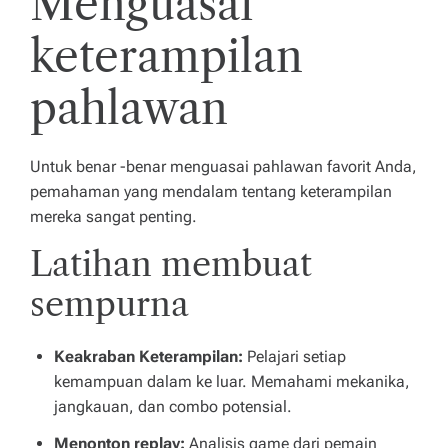
Menguasai
keterampilan
pahlawan
Untuk benar -benar menguasai pahlawan favorit Anda,
pemahaman yang mendalam tentang keterampilan
mereka sangat penting.
Latihan membuat
sempurna
Keakraban Keterampilan:
Pelajari setiap
kemampuan dalam ke luar. Memahami mekanika,
jangkauan, dan combo potensial.
Menonton replay:
Analisis game dari pemain