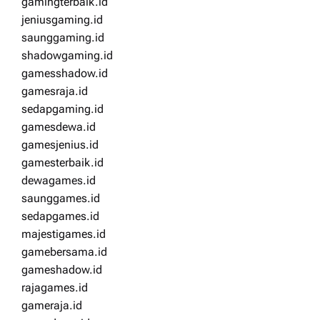
gamingterbaik.id
jeniusgaming.id
saunggaming.id
shadowgaming.id
gamesshadow.id
gamesraja.id
sedapgaming.id
gamesdewa.id
gamesjenius.id
gamesterbaik.id
dewagames.id
saunggames.id
sedapgames.id
majestigames.id
gamebersama.id
gameshadow.id
rajagames.id
gameraja.id