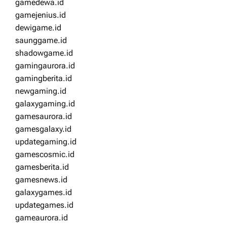
gamedewa.id
gamejenius.id
dewigame.id
saunggame.id
shadowgame.id
gamingaurora.id
gamingberita.id
newgaming.id
galaxygaming.id
gamesaurora.id
gamesgalaxy.id
updategaming.id
gamescosmic.id
gamesberita.id
gamesnews.id
galaxygames.id
updategames.id
gameaurora.id