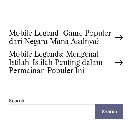
P
Mobile Legend: Game Populer
dari Negara Mana Asalnya?
o
Mobile Legends: Mengenal
Istilah-Istilah Penting dalam
s
Permainan Populer Ini
t
n
Search
a
Search
v