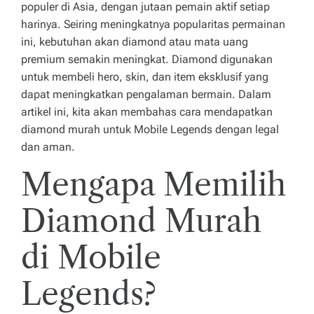
n
populer di Asia, dengan jutaan pemain aktif setiap
harinya. Seiring meningkatnya popularitas permainan
m
ini, kebutuhan akan diamond atau mata uang
u
premium semakin meningkat. Diamond digunakan
untuk membeli hero, skin, dan item eksklusif yang
p
dapat meningkatkan pengalaman bermain. Dalam
u
artikel ini, kita akan membahas cara mendapatkan
n
diamond murah untuk Mobile Legends dengan legal
dan aman.
y
Mengapa Memilih
a
k
Diamond Murah
e
di Mobile
u
n
Legends?
g