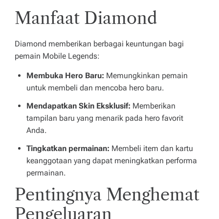
g
Manfaat Diamond
u
la
Diamond memberikan berbagai keuntungan bagi
pemain Mobile Legends:
n
le
Membuka Hero Baru:
Memungkinkan pemain
untuk membeli dan mencoba hero baru.
bi
Mendapatkan Skin Eksklusif:
Memberikan
h
tampilan baru yang menarik pada hero favorit
d
Anda.
u
Tingkatkan permainan:
Membeli item dan kartu
keanggotaan yang dapat meningkatkan performa
l
permainan.
u
Pentingnya Menghemat
!
Pengeluaran