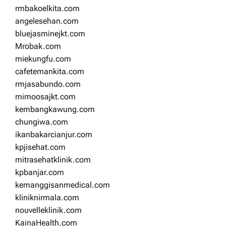
rmbakoelkita.com
angelesehan.com
bluejasminejkt.com
Mrobak.com
miekungfu.com
cafetemankita.com
rmjasabundo.com
mimoosajkt.com
kembangkawung.com
chungiwa.com
ikanbakarcianjur.com
kpjisehat.com
mitrasehatklinik.com
kpbanjar.com
kemanggisanmedical.com
kliniknirmala.com
nouvelleklinik.com
KainaHealth.com