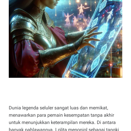
n
M
E
g
a
n
bi
a
r
k
a
n
la
Dunia legenda seluler sangat luas dan memikat,
w
menawarkan para pemain kesempatan tanpa akhir
untuk menunjukkan keterampilan mereka. Di antara
a
banyak pahlawannya, Lolita menonjol sebagai tangki