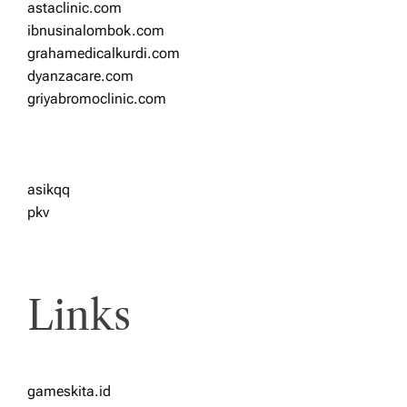
astaclinic.com
ibnusinalombok.com
grahamedicalkurdi.com
dyanzacare.com
griyabromoclinic.com
asikqq
pkv
Links
gameskita.id