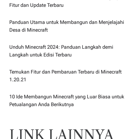
Fitur dan Update Terbaru
Panduan Utama untuk Membangun dan Menjelajahi
Desa di Minecraft
Unduh Minecraft 2024: Panduan Langkah demi
Langkah untuk Edisi Terbaru
Temukan Fitur dan Pembaruan Terbaru di Minecraft
1.20.21
10 Ide Membangun Minecraft yang Luar Biasa untuk
Petualangan Anda Berikutnya
LINK LAINNYA