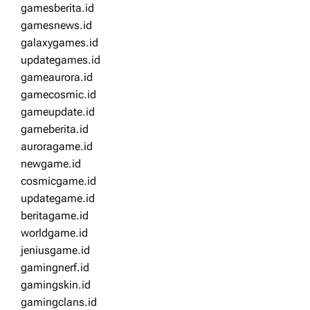
gamesberita.id
gamesnews.id
galaxygames.id
updategames.id
gameaurora.id
gamecosmic.id
gameupdate.id
gameberita.id
auroragame.id
newgame.id
cosmicgame.id
updategame.id
beritagame.id
worldgame.id
jeniusgame.id
gamingnerf.id
gamingskin.id
gamingclans.id