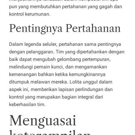
g
pun yang membutuhkan pertahanan yang gagah dan
kontrol kerumunan.
u
Pentingnya Pertahanan
la
n
Dalam legenda seluler, pertahanan sama pentingnya
le
dengan pelanggaran. Tim yang dipertahankan dengan
bi
baik dapat mengubah gelombang pertempuran,
melindungi pemain kunci, dan mengamankan
h
kemenangan bahkan ketika kemungkinannya
d
ditumpuk melawan mereka. Lolita unggul dalam
u
aspek ini, memberikan lapisan perlindungan dan
kontrol yang merupakan bagian integral dari
l
keberhasilan tim.
u
Menguasai
!