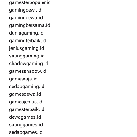
gamesterpopuler.id
gamingdewi.id
gamingdewa.id
gamingbersama.id
duniagaming.id
gamingterbaik.id
jeniusgaming.id
saunggaming.id
shadowgaming.id
gamesshadow.id
gamesraja.id
sedapgaming.id
gamesdewa.id
gamesjenius.id
gamesterbaik.id
dewagames.id
saunggames.id
sedapgames.id