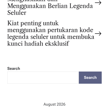
o
Menggunakan Berlian Legenda
Seluler
s
Kiat penting untuk
t
menggunakan pertukaran kode
legenda seluler untuk membuka
n
kunci hadiah eksklusif
a
v
Search
Search
i
g
August 2026
a