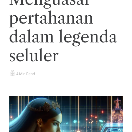
n
pertahanan
m
ai
dalam legenda
n
seluler
le
bi
h
4 Min Read
E
S
pi
T
I
n
M
A
T
ta
E
D
R
r.
E
A
Ja
D
T
I