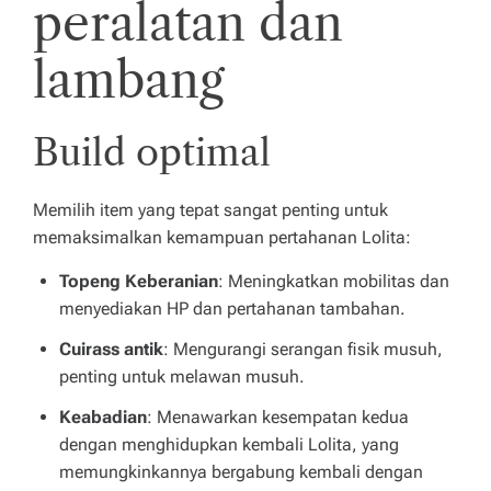
peralatan dan
lambang
Build optimal
Memilih item yang tepat sangat penting untuk
memaksimalkan kemampuan pertahanan Lolita:
Topeng Keberanian
: Meningkatkan mobilitas dan
menyediakan HP dan pertahanan tambahan.
Cuirass antik
: Mengurangi serangan fisik musuh,
penting untuk melawan musuh.
Keabadian
: Menawarkan kesempatan kedua
dengan menghidupkan kembali Lolita, yang
memungkinkannya bergabung kembali dengan