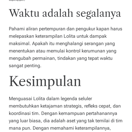
Waktu adalah segalanya
Pahami aliran pertempuran dan pengukur kapan harus
melepaskan keterampilan Lolita untuk dampak
maksimal. Apakah itu menghalangi serangan yang
menentukan atau memulai kontrol kerumunan yang
mengubah permainan, tindakan yang tepat waktu
sangat penting.
Kesimpulan
Menguasai Lolita dalam legenda seluler
membutuhkan ketajaman strategis, refleks cepat, dan
koordinasi tim. Dengan kemampuan pertahanannya
yang luar biasa, dia adalah aset yang tak ternilai di tim
mana pun. Dengan memahami keterampilannya,