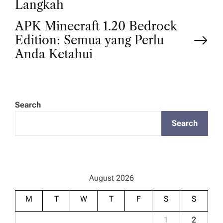
Langkah
s
APK Minecraft 1.20 Bedrock
t
Edition: Semua yang Perlu
Anda Ketahui
n
a
Search
v
Search
i
g
August 2026
a
M
T
W
T
F
S
S
1
2