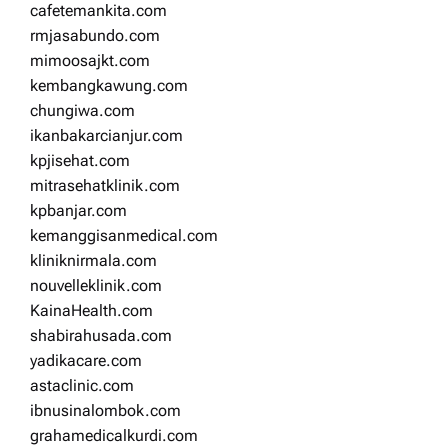
cafetemankita.com
rmjasabundo.com
mimoosajkt.com
kembangkawung.com
chungiwa.com
ikanbakarcianjur.com
kpjisehat.com
mitrasehatklinik.com
kpbanjar.com
kemanggisanmedical.com
kliniknirmala.com
nouvelleklinik.com
KainaHealth.com
shabirahusada.com
yadikacare.com
astaclinic.com
ibnusinalombok.com
grahamedicalkurdi.com