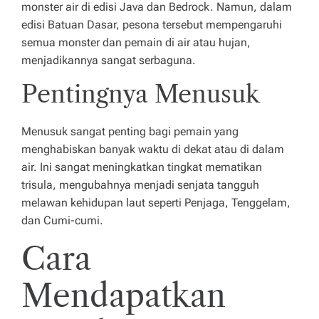
monster air di edisi Java dan Bedrock. Namun, dalam
g
edisi Batuan Dasar, pesona tersebut mempengaruhi
u
semua monster dan pemain di air atau hujan,
la
menjadikannya sangat serbaguna.
n
Pentingnya Menusuk
le
Menusuk sangat penting bagi pemain yang
bi
menghabiskan banyak waktu di dekat atau di dalam
h
air. Ini sangat meningkatkan tingkat mematikan
d
trisula, mengubahnya menjadi senjata tangguh
melawan kehidupan laut seperti Penjaga, Tenggelam,
u
dan Cumi-cumi.
l
Cara
u
Mendapatkan
!