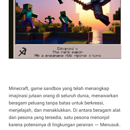
n
g
a
n
bi
a
r
k
a
Minecraft, game sandbox yang telah menangkap
n
imajinasi jutaan orang di seluruh dunia, menawarkan
la
beragam peluang tanpa batas untuk berkreasi,
menjelajah, dan menaklukkan. Di antara beragam alat
w
dan pesona yang tersedia, satu pesona menonjol
a
karena potensinya di lingkungan perairan — Menusuk.