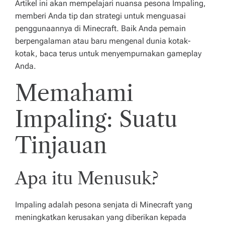
Artikel ini akan mempelajari nuansa pesona Impaling,
n
memberi Anda tip dan strategi untuk menguasai
m
penggunaannya di Minecraft. Baik Anda pemain
u
berpengalaman atau baru mengenal dunia kotak-
kotak, baca terus untuk menyempurnakan gameplay
p
Anda.
u
Memahami
n
y
Impaling: Suatu
a
Tinjauan
k
e
Apa itu Menusuk?
u
n
Impaling adalah pesona senjata di Minecraft yang
g
meningkatkan kerusakan yang diberikan kepada