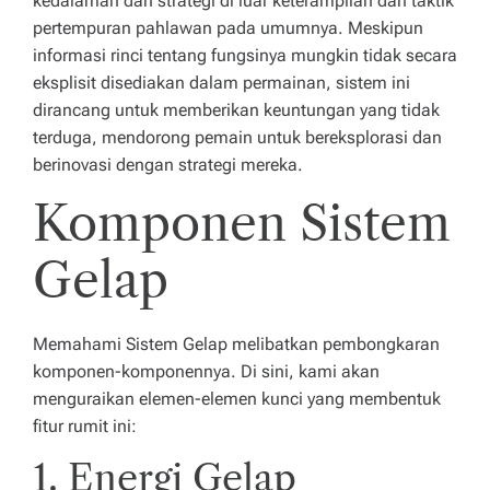
kedalaman dan strategi di luar keterampilan dan taktik
g
pertempuran pahlawan pada umumnya. Meskipun
u
informasi rinci tentang fungsinya mungkin tidak secara
eksplisit disediakan dalam permainan, sistem ini
la
dirancang untuk memberikan keuntungan yang tidak
n
terduga, mendorong pemain untuk bereksplorasi dan
berinovasi dengan strategi mereka.
le
Komponen Sistem
bi
h
Gelap
d
u
Memahami Sistem Gelap melibatkan pembongkaran
l
komponen-komponennya. Di sini, kami akan
u
menguraikan elemen-elemen kunci yang membentuk
fitur rumit ini:
!
1. Energi Gelap