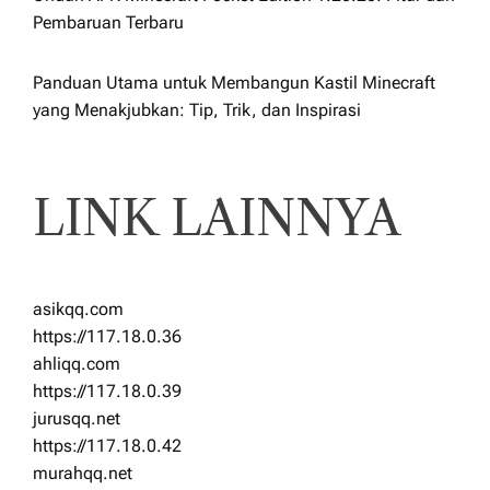
Pembaruan Terbaru
Panduan Utama untuk Membangun Kastil Minecraft
yang Menakjubkan: Tip, Trik, dan Inspirasi
LINK LAINNYA
asikqq.com
https://117.18.0.36
ahliqq.com
https://117.18.0.39
jurusqq.net
https://117.18.0.42
murahqq.net