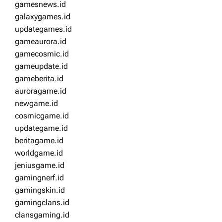
gamesnews.id
galaxygames.id
updategames.id
gameaurora.id
gamecosmic.id
gameupdate.id
gameberita.id
auroragame.id
newgame.id
cosmicgame.id
updategame.id
beritagame.id
worldgame.id
jeniusgame.id
gamingnerf.id
gamingskin.id
gamingclans.id
clansgaming.id