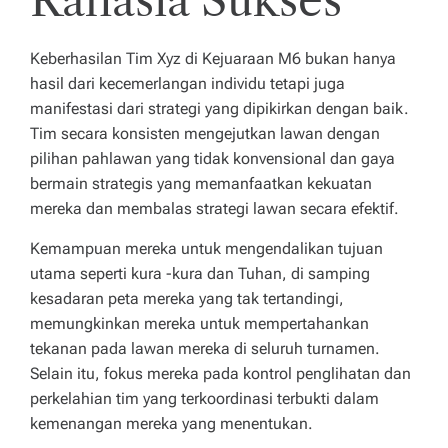
Keberhasilan Tim Xyz di Kejuaraan M6 bukan hanya
hasil dari kecemerlangan individu tetapi juga
manifestasi dari strategi yang dipikirkan dengan baik.
Tim secara konsisten mengejutkan lawan dengan
pilihan pahlawan yang tidak konvensional dan gaya
bermain strategis yang memanfaatkan kekuatan
mereka dan membalas strategi lawan secara efektif.
Kemampuan mereka untuk mengendalikan tujuan
utama seperti kura -kura dan Tuhan, di samping
kesadaran peta mereka yang tak tertandingi,
memungkinkan mereka untuk mempertahankan
tekanan pada lawan mereka di seluruh turnamen.
Selain itu, fokus mereka pada kontrol penglihatan dan
perkelahian tim yang terkoordinasi terbukti dalam
kemenangan mereka yang menentukan.