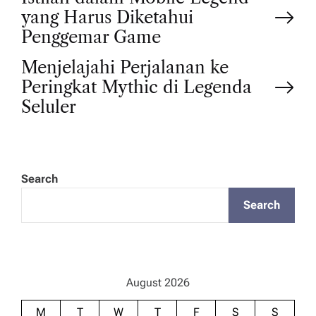
P
yang Harus Diketahui
o
Penggemar Game
Menjelajahi Perjalanan ke
s
Peringkat Mythic di Legenda
t
Seluler
n
a
Search
Search
v
i
August 2026
g
M
T
W
T
F
S
S