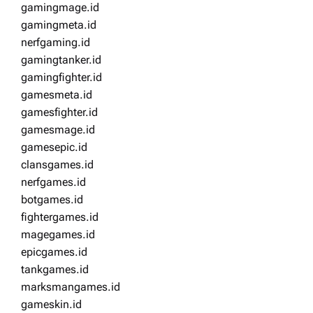
gamingmage.id
gamingmeta.id
nerfgaming.id
gamingtanker.id
gamingfighter.id
gamesmeta.id
gamesfighter.id
gamesmage.id
gamesepic.id
clansgames.id
nerfgames.id
botgames.id
fightergames.id
magegames.id
epicgames.id
tankgames.id
marksmangames.id
gameskin.id