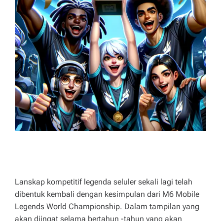
n
M
E
g
a
n
bi
a
r
k
a
n
la
Lanskap kompetitif legenda seluler sekali lagi telah
w
dibentuk kembali dengan kesimpulan dari M6 Mobile
Legends World Championship. Dalam tampilan yang
a
akan diingat selama bertahun -tahun yang akan