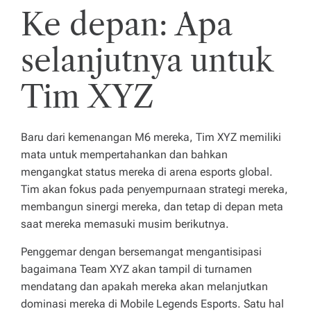
Ke depan: Apa
selanjutnya untuk
Tim XYZ
Baru dari kemenangan M6 mereka, Tim XYZ memiliki
mata untuk mempertahankan dan bahkan
mengangkat status mereka di arena esports global.
Tim akan fokus pada penyempurnaan strategi mereka,
membangun sinergi mereka, dan tetap di depan meta
saat mereka memasuki musim berikutnya.
Penggemar dengan bersemangat mengantisipasi
bagaimana Team XYZ akan tampil di turnamen
mendatang dan apakah mereka akan melanjutkan
dominasi mereka di Mobile Legends Esports. Satu hal