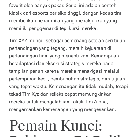
favorit oleh banyak pakar. Serial ini adalah contoh
klasik dari esports berisiko tinggi, dengan kedua tim
memberikan penampilan yang menakjubkan yang
memiliki penggemar di tepi kursi mereka.
Tim XYZ muncul sebagai pemenang setelah seri tujuh
pertandingan yang tegang, meraih kejuaraan di
pertandingan final yang menentukan. Kemampuan
beradaptasi dan eksekusi strategis mereka pada
tampilan penuh karena mereka menavigasi melalui
pertempuran kecil, pembunuhan strategis, dan tujuan
yang tepat waktu. Kemenangan itu tidak mudah, tetapi
tekad Tim Xyz dan refleks cepat memungkinkan
mereka untuk mengalahkan Taktik Tim Alpha,
mengamankan kemenangan yang mengesankan.
Pemain Kunci: