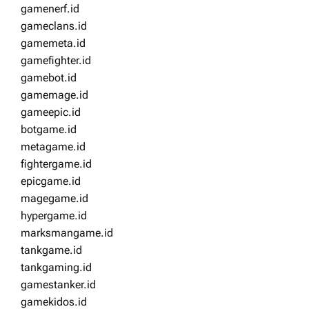
gamenerf.id
gameclans.id
gamemeta.id
gamefighter.id
gamebot.id
gamemage.id
gameepic.id
botgame.id
metagame.id
fightergame.id
epicgame.id
magegame.id
hypergame.id
marksmangame.id
tankgame.id
tankgaming.id
gamestanker.id
gamekidos.id