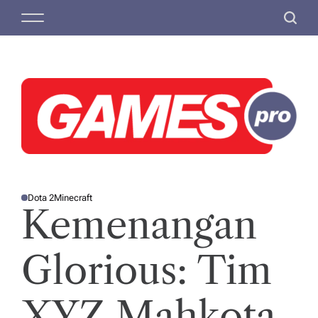
S
k
M
S
k
a
e
e
i
n
a
p
m
u
r
t
u
c
o
y
h
c
o
a
n
gamespro.id –
n
t
e
g
Teknik Honkai
Dota 2
Minecraft
P
n
Kemenangan
O
p
S
t
T
Star Rail Untuk
e
E
D
Glorious: Tim
I
n
N
Pemula
g
XYZ Mahkota
e