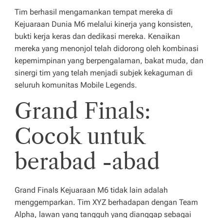
Tim berhasil mengamankan tempat mereka di
Kejuaraan Dunia M6 melalui kinerja yang konsisten,
bukti kerja keras dan dedikasi mereka. Kenaikan
mereka yang menonjol telah didorong oleh kombinasi
kepemimpinan yang berpengalaman, bakat muda, dan
sinergi tim yang telah menjadi subjek kekaguman di
seluruh komunitas Mobile Legends.
Grand Finals:
Cocok untuk
berabad -abad
Grand Finals Kejuaraan M6 tidak lain adalah
menggemparkan. Tim XYZ berhadapan dengan Team
Alpha, lawan yang tangguh yang dianggap sebagai