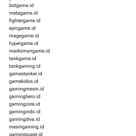
botgame.id
metagame.id
fightergame.id
epicgame.id
magegame.id
hypergame.id
marksmangame.id
tankgame.id
tankgaming.id
gamestanker.id
gamekidos.id
gamingmesin.id
gaminghero.id
gamingcore.id
gamingindo.id
gamingdiva.id
mesingaming.id
gamingsuper.id