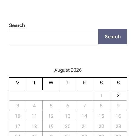
t
n
Search
a
Search
v
i
August 2026
g
M
T
W
T
F
S
S
1
2
a
3
4
5
6
7
8
9
t
10
11
12
13
14
15
16
17
18
19
20
21
22
23
i