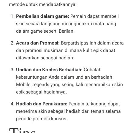
metode untuk mendapatkannya:
Pembelian dalam game:
Pemain dapat membeli
skin secara langsung menggunakan mata uang
dalam game seperti Berlian.
Acara dan Promosi:
Berpartisipasilah dalam acara
dan promosi musiman di mana kulit epik dapat
ditawarkan sebagai hadiah.
Undian dan Kontes Berhadiah:
Cobalah
keberuntungan Anda dalam undian berhadiah
Mobile Legends yang sering kali menampilkan skin
epik sebagai hadiahnya.
Hadiah dan Penukaran:
Pemain terkadang dapat
menerima skin sebagai hadiah dari teman selama
periode promosi khusus.