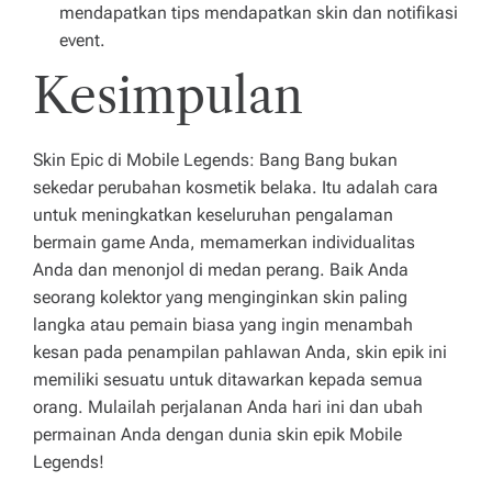
mendapatkan tips mendapatkan skin dan notifikasi
event.
Kesimpulan
Skin Epic di Mobile Legends: Bang Bang bukan
sekedar perubahan kosmetik belaka. Itu adalah cara
untuk meningkatkan keseluruhan pengalaman
bermain game Anda, memamerkan individualitas
Anda dan menonjol di medan perang. Baik Anda
seorang kolektor yang menginginkan skin paling
langka atau pemain biasa yang ingin menambah
kesan pada penampilan pahlawan Anda, skin epik ini
memiliki sesuatu untuk ditawarkan kepada semua
orang. Mulailah perjalanan Anda hari ini dan ubah
permainan Anda dengan dunia skin epik Mobile
Legends!