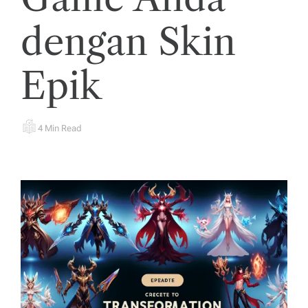
n
dengan Skin
m
ai
Epik
n
le
4 Min Read
E
bi
S
T
I
h
M
A
T
pi
E
D
n
R
E
A
ta
D
T
I
r.
M
E
Ja