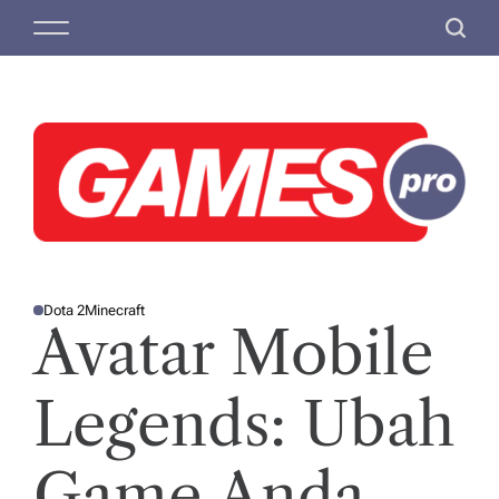
S
k
M
S
k
a
e
e
i
n
a
p
m
u
r
t
u
c
o
y
h
c
o
a
n
gamespro.id –
n
t
e
g
Teknik Honkai
Dota 2
Minecraft
P
n
Avatar Mobile
O
p
S
t
T
Star Rail Untuk
e
E
D
Legends: Ubah
I
n
N
Pemula
g
Game Anda
e