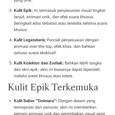
yang unik.
Kulit Epik:
Ini termasuk penyesuaian visual tingkat
lanjut, animasi unik, dan efek suara khusus.
Seringkali edisi terbatas atau tersedia selama acara
khusus.
Kulit Legendaris:
Puncak penyesuaian dengan
animasi over-the-top, efek khas, dan bahkan
saluran suara eksklusif.
Kulit Kolektor dan Zodiak:
Bahkan lebih langka
dari skin epik, skin ini biasanya dapat diperoleh
melalui event khusus atau lotere.
Kulit Epik Terkemuka
Kulit Saber “Onimaru”:
Dengan desain yang
terinspirasi dari samurai, skin ini memberikan
pemain animasi unik dan perombakan visual yang