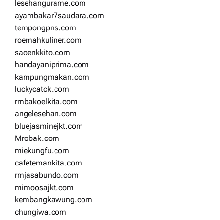
lesehangurame.com
ayambakar7saudara.com
tempongpns.com
roemahkuliner.com
saoenkkito.com
handayaniprima.com
kampungmakan.com
luckycatck.com
rmbakoelkita.com
angelesehan.com
bluejasminejkt.com
Mrobak.com
miekungfu.com
cafetemankita.com
rmjasabundo.com
mimoosajkt.com
kembangkawung.com
chungiwa.com