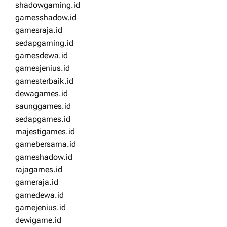
shadowgaming.id
gamesshadow.id
gamesraja.id
sedapgaming.id
gamesdewa.id
gamesjenius.id
gamesterbaik.id
dewagames.id
saunggames.id
sedapgames.id
majestigames.id
gamebersama.id
gameshadow.id
rajagames.id
gameraja.id
gamedewa.id
gamejenius.id
dewigame.id