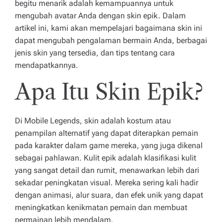
begitu menarik adalah kemampuannya untuk
n
mengubah avatar Anda dengan skin epik. Dalam
m
artikel ini, kami akan mempelajari bagaimana skin ini
u
dapat mengubah pengalaman bermain Anda, berbagai
jenis skin yang tersedia, dan tips tentang cara
p
mendapatkannya.
u
Apa Itu Skin Epik?
n
y
Di Mobile Legends, skin adalah kostum atau
a
penampilan alternatif yang dapat diterapkan pemain
k
pada karakter dalam game mereka, yang juga dikenal
sebagai pahlawan. Kulit epik adalah klasifikasi kulit
e
yang sangat detail dan rumit, menawarkan lebih dari
u
sekadar peningkatan visual. Mereka sering kali hadir
n
dengan animasi, alur suara, dan efek unik yang dapat
meningkatkan kenikmatan pemain dan membuat
g
permainan lebih mendalam.