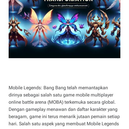
n
g
a
n
bi
a
r
k
a
Mobile Legends: Bang Bang telah memantapkan
n
dirinya sebagai salah satu game mobile multiplayer
la
online battle arena (MOBA) terkemuka secara global.
Dengan gameplay menawan dan daftar karakter yang
w
beragam, game ini terus menarik jutaan pemain setiap
a
hari. Salah satu aspek yang membuat Mobile Legends