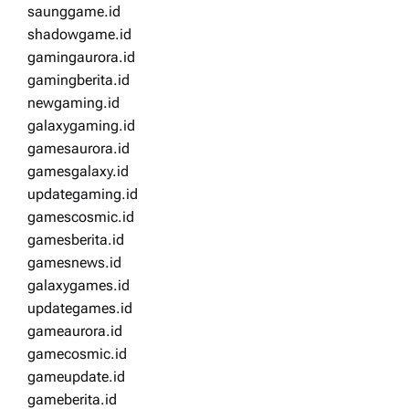
saunggame.id
shadowgame.id
gamingaurora.id
gamingberita.id
newgaming.id
galaxygaming.id
gamesaurora.id
gamesgalaxy.id
updategaming.id
gamescosmic.id
gamesberita.id
gamesnews.id
galaxygames.id
updategames.id
gameaurora.id
gamecosmic.id
gameupdate.id
gameberita.id