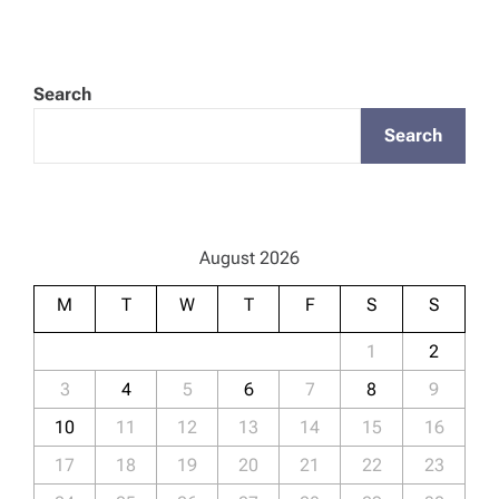
a
v
Search
Search
i
g
August 2026
a
M
T
W
T
F
S
S
t
1
2
i
3
4
5
6
7
8
9
10
11
12
13
14
15
16
o
17
18
19
20
21
22
23