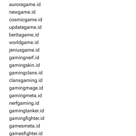
auroragame.id
newgame.id
cosmicgame.id
updategame.id
beritagame.id
worldgame.id
jeniusgame.id
gamingnerf.id
gamingskin.id
gamingclans.id
clansgaming.id
gamingmage.id
gamingmeta.id
nerfgaming.id
gamingtanker.id
gamingfighter.id
gamesmeta.id
gamesfighter.id