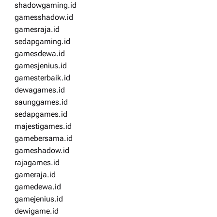
shadowgaming.id
gamesshadow.id
gamesraja.id
sedapgaming.id
gamesdewa.id
gamesjenius.id
gamesterbaik.id
dewagames.id
saunggames.id
sedapgames.id
majestigames.id
gamebersama.id
gameshadow.id
rajagames.id
gameraja.id
gamedewa.id
gamejenius.id
dewigame.id