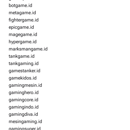
botgame.id
metagame.id
fightergame.id
epicgame.id
magegame.id
hypergame.id
marksmangame.id
tankgame.id
tankgaming.id
gamestanker.id
gamekidos.id
gamingmesin.id
gaminghero.id
gamingcore.id
gamingindo.id
gamingdiva.id
mesingaming.id
gamingsuper.id