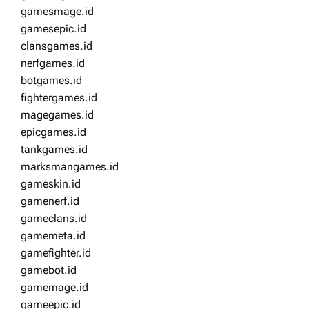
gamesmage.id
gamesepic.id
clansgames.id
nerfgames.id
botgames.id
fightergames.id
magegames.id
epicgames.id
tankgames.id
marksmangames.id
gameskin.id
gamenerf.id
gameclans.id
gamemeta.id
gamefighter.id
gamebot.id
gamemage.id
gameepic.id