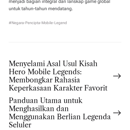
menjadi bagian integral dari lanskap game global
untuk tahun-tahun mendatang.
#negara-Pencipta-Mobile-Legend
P
Menyelami Asal Usul Kisah
Hero Mobile Legends:
o
Membongkar Rahasia
Keperkasaan Karakter Favorit
s
Panduan Utama untuk
t
Menghasilkan dan
Menggunakan Berlian Legenda
n
Seluler