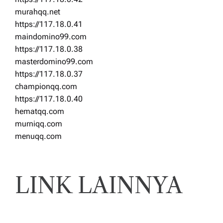
murahqq.net
https://117.18.0.41
maindomino99.com
https://117.18.0.38
masterdomino99.com
https://117.18.0.37
championqq.com
https://117.18.0.40
hematqq.com
murniqq.com
menuqq.com
LINK LAINNYA