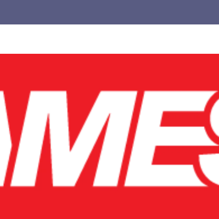
Untuk
Pemula,
cocok
buat
kamu
yang
pengen
main
lebih
pintar.
Jangan
biarkan