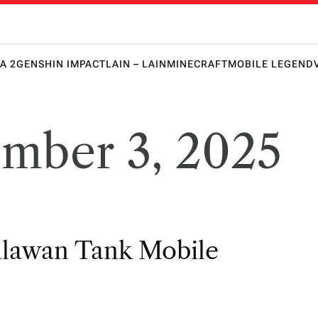
 Honkai 
lawanmu
punya
keunggula
A 2
GENSHIN IMPACT
LAIN – LAIN
MINECRAFT
MOBILE LEGEND
n lebih
dulu!
mber 3, 2025
hlawan Tank Mobile